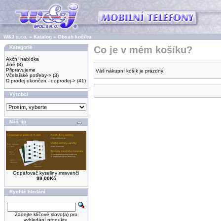
W&J s.r.o.
»
Katalog
»
Obsah košíku
Kategorie
Co je v mém košíku?
Akční nabídka
Jiné
(8)
Připravujeme
Váš nákupní košík je prázdný!
Včelařské potřeby->
(3)
Ω prodej ukončen - doprodej->
(41)
Výrobci
Náš tip
Odpařovač kyseliny mravenčí
99,00Kč
Rychlé hledání
Zadejte klíčové slovo(a) pro
vyhledání produktu.