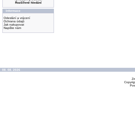
Rozšířené hledání
Informace
Odeslání a vrácení
Ochrana údajů
Jak nakupovat
Napište nám
08. 08. 2026
Zm
Copyrig
Po