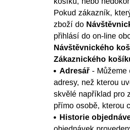
košíku, nebo nedokon
Pokud zákazník, který
zboží do
Návštěvnic
přihlásí do on-line o
Návštěvnického koš
Zákaznického košík
Adresář
- Můžeme do
adresy, než kterou uve
skvělé například pro
přímo osobě, kterou 
Historie objednáv
objednávek proveden