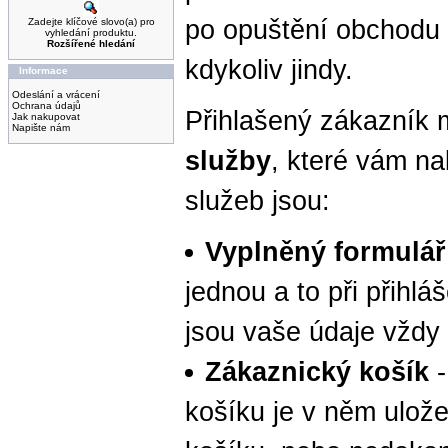
po opuštění obchodu 
Zadejte klíčové slovo(a) pro
vyhledání produktu.
Rozšířené hledání
kdykoliv jindy.
Informace
Odeslání a vrácení
Ochrana údajů
Přihlašený zákazník
Jak nakupovat
Napište nám
služby
, které vám na
služeb jsou:
Vyplněný formulář
jednou a to při přihlá
jsou vaše údaje vždy
Zákaznický košík
-
košíku je v něm ulož