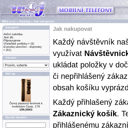
W&J s.r.o.
»
Katalog
»
Jak nakupovat
Kategorie
Jak nakupovat
Akční nabídka
Jiné
(8)
Každý návštěvník na
Připravujeme
Včelařské potřeby->
(3)
Ω prodej ukončen - doprodej-
>
(41)
využívat
Návštěvnic
Výrobci
ukládat položky v do
Náš tip
či nepřihlášený záka
obsah košíku vypráz
Každý přihlašený zák
Černý plastový řemínek k
hodinkám Casio, 178
199,00Kč
Zákaznický košík
. T
Rychlé hledání
přihlášenému zákazní