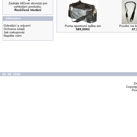
Zadejte klíčové slovo(a) pro
vyhledání produktu.
Rozšířené hledání
Informace
Odeslání a vrácení
Puma sportovní taška set
Poutko na kr
Ochrana údajů
589,00Kč
47
Jak nakupovat
Napište nám
08. 08. 2026
Zm
Copyrig
Po