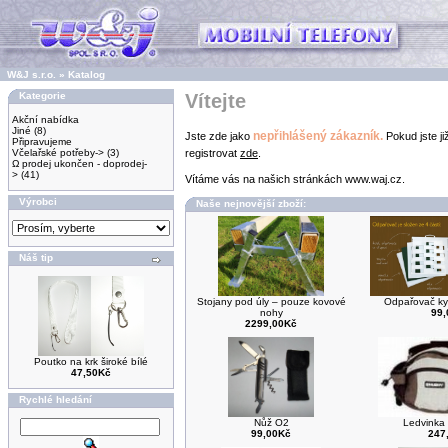
W&J s.r.o.
»
Katalog
Kategorie
Vítejte
Akční nabídka
Jiné
(8)
nepřihlášený zákazník.
Jste zde jako
Pokud jste ji
Připravujeme
Včelařské potřeby->
(3)
registrovat
zde
.
Ω prodej ukončen - doprodej-
>
(41)
Vítáme vás na našich stránkách www.waj.cz.
Výrobci
Naše nejnovější zboží:
Náš tip
Stojany pod úly – pouze kovové
Odpařovač ky
nohy
99
2299,00Kč
Poutko na krk široké bílé
47,50Kč
Rychlé hledání
Nůž O2
Ledvinka
99,00Kč
247