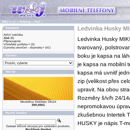
W&J s.r.o.
»
Katalog
»
Jiné
»
Ledvinka Husky MI
Kategorie
Akční nabídka
Ledvinka Husky MIKI
Jiné
(8)
Připravujeme
Včelařské potřeby->
(3)
tvarovaný, polstrova
Ω prodej ukončen - doprodej->
(41)
boku je kapsa na lá
Výrobci
je kapsa na mobilní t
kapsa má uvnitř jed
Náš tip
zip (velikost přes ce
upravit. Na obou str
Rozměry š/v/h 24/14/
Mezistěna Strážisko 39x24
nepromokavou úpravo
399,00Kč
Rychlé hledání
zkušebnou Intertek T
HUSKY je nápis T-mo
Zadejte klíčové slovo(a) pro vyhledání produktu.
Rozšířené hledání