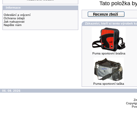
Tato položka by
Informace
Odeslání a vrácení
Ochrana údajů
Jak nakupovat
Zákazníci, kteří si tento výrobek ko
Napište nám
Puma sportovní brašna
Puma sportovní taška
06. 08. 2026
Zm
Copyrig
Po