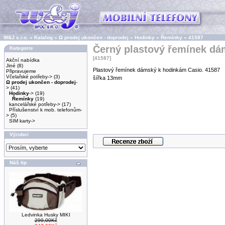
W&J s.r.o.
»
Katalog
»
Ω prodej ukončen - doprodej
»
Hodinky
»
Řemínky
»
41587
Černý plastový řemínek dá
Kategorie
[41587]
Akční nabídka
Jiné
(8)
Plastový řemínek dámský k hodinkám Casio. 41587
Připravujeme
Včelařské potřeby->
(3)
šířka 13mm
Ω prodej ukončen - doprodej
-
>
(41)
Hodinky
->
(19)
Řemínky
(19)
kancelářské potřeby->
(17)
Příslušenství k mob. telefonům-
>
(5)
SIM karty->
Výrobci
Náš tip
Ledvinka Husky MIKI
299,00Kč