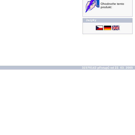
Ohodnoťte tento
produkt:
Jazyky
32370143 přístupů od 22. 03. 2005