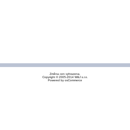
Změna cen vyhrazena.
Copyright © 2005-2014 W&J s.r.o.
Powered by
osCommerce