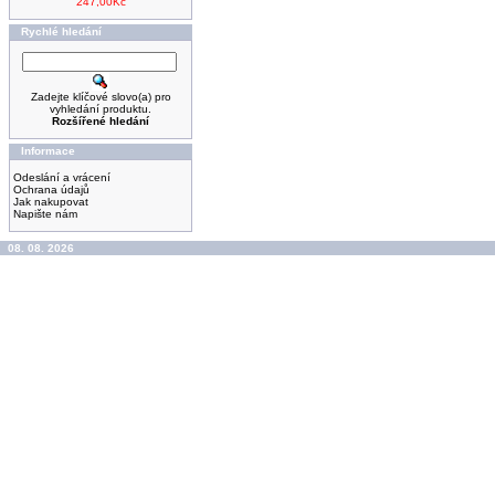
247,00Kč
Rychlé hledání
Zadejte klíčové slovo(a) pro
vyhledání produktu.
Rozšířené hledání
Informace
Odeslání a vrácení
Ochrana údajů
Jak nakupovat
Napište nám
08. 08. 2026