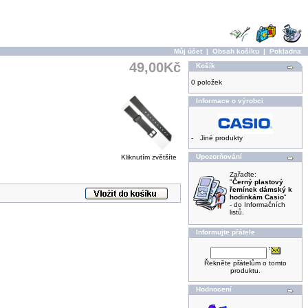
Můj účet
|
Obsah košíku
|
Pokladna
49,00Kč
Košík
0 položek
Informace o výrobci
-
Jiné produkty
Upozorňování
Kliknutím zvětšíte
Zařaďte:
"
Černý plastový
řemínek dámský k
hodinkám Casio
"
- do Informačních
listů.
Informujte přátele
Řekněte přátelům o tomto
produktu.
Hodnocení