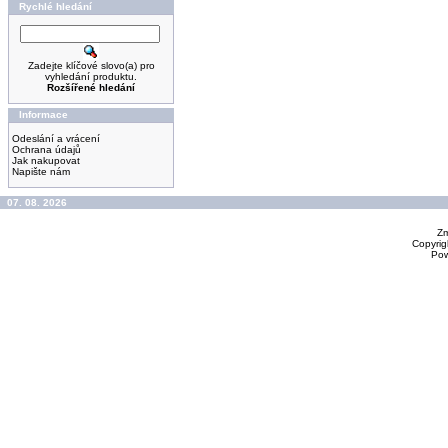
Rychlé hledání
Zadejte klíčové slovo(a) pro
vyhledání produktu.
Rozšířené hledání
Informace
Odeslání a vrácení
Ochrana údajů
Jak nakupovat
Napište nám
07. 08. 2026
Zm
Copyrig
Po