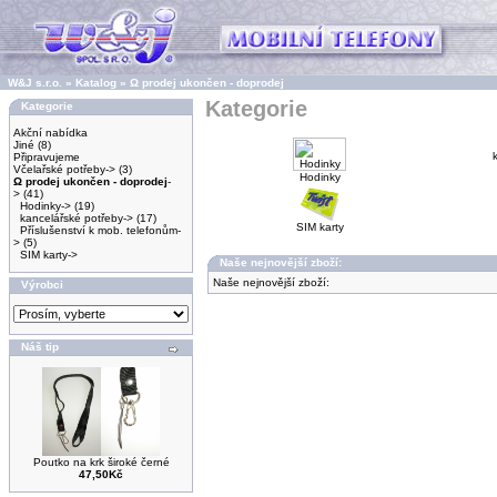
W&J s.r.o.
»
Katalog
»
Ω prodej ukončen - doprodej
Kategorie
Kategorie
Akční nabídka
Jiné
(8)
Připravujeme
Včelařské potřeby->
(3)
Hodinky
Ω prodej ukončen - doprodej
-
>
(41)
Hodinky->
(19)
kancelářské potřeby->
(17)
SIM karty
Příslušenství k mob. telefonům-
>
(5)
SIM karty->
Naše nejnovější zboží:
Naše nejnovější zboží:
Výrobci
Náš tip
Poutko na krk široké černé
47,50Kč