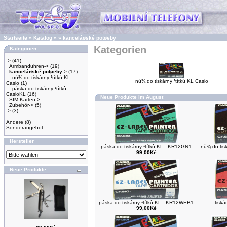
Startseite
»
Katalog
»
»
kanceláøské potøeby
Kategorien
Kategorien
->
(41)
Armbanduhren->
(19)
kanceláøské potøeby
->
(17)
nù¾ do tiskárny ¹títkù KL
nù¾ do tiskárny ¹títkù KL Casio
Casio
(1)
páska do tiskárny ¹títkù
CasioKL
(16)
Neue Produkte im August
SIM Karten->
Zubehör->
(5)
->
(3)
Andere
(8)
Sonderangebot
Hersteller
páska do tiskárny ¹títkù KL - KR12GN1
nù¾ do tisk
99,00Kè
Neue Produkte
páska do tiskárny ¹títkù KL - KR12WEB1
tiská
99,00Kè