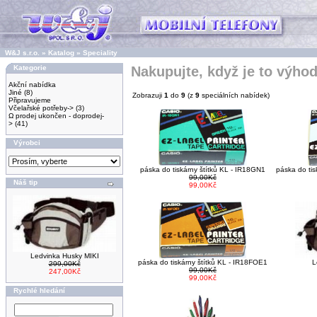
W&J s.r.o.
»
Katalog
»
Speciality
Kategorie
Nakupujte, když je to výho
Akční nabídka
Jiné
(8)
Zobrazuji
1
do
9
(z
9
speciálních nabídek)
Připravujeme
Včelařské potřeby->
(3)
Ω prodej ukončen - doprodej-
>
(41)
Výrobci
páska do tiskárny štítků KL - IR18GN1
páska do tis
99,00Kč
Náš tip
99,00Kč
Ledvinka Husky MIKI
páska do tiskárny štítků KL - IR18FOE1
L
299,00Kč
99,00Kč
247,00Kč
99,00Kč
Rychlé hledání