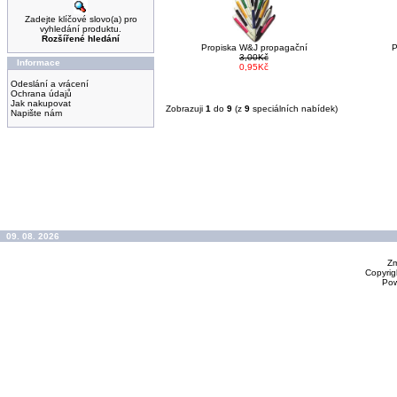
Zadejte klíčové slovo(a) pro
vyhledání produktu.
Rozšířené hledání
Propiska W&J propagační
P
3,00Kč
Informace
0,95Kč
Odeslání a vrácení
Ochrana údajů
Jak nakupovat
Zobrazuji
1
do
9
(z
9
speciálních nabídek)
Napište nám
09. 08. 2026
Zm
Copyrig
Po