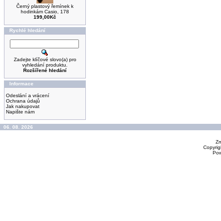
Černý plastový řemínek k
hodinkám Casio, 178
199,00Kč
Rychlé hledání
Zadejte klíčové slovo(a) pro
vyhledání produktu.
Rozšířené hledání
Informace
Odeslání a vrácení
Ochrana údajů
Jak nakupovat
Napište nám
06. 08. 2026
Zm
Copyrig
Po