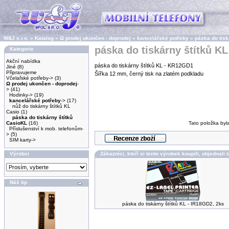
W&J s.r.o.
»
Katalog
»
Ω prodej ukončen - doprodej
»
kancelářské potřeby
»
páska do tisk
páska do tiskárny štítků K
Kategorie
Akční nabídka
páska do tiskárny štítků KL - KR12GD1
Jiné
(8)
Připravujeme
Šířka 12 mm, černý tisk na zlatém podkladu
Včelařské potřeby->
(3)
Ω prodej ukončen - doprodej
-
>
(41)
Hodinky->
(19)
kancelářské potřeby
->
(17)
nůž do tiskárny štítků KL
Casio
(1)
páska do tiskárny štítků
CasioKL
(16)
Tato položka byl
Příslušenství k mob. telefonům-
>
(5)
SIM karty->
Výrobci
Zákazníci, kteří si tento výrobek koupili, objednali 
Náš tip
páska do tiskárny štítků KL - IR18GD2, 2ks