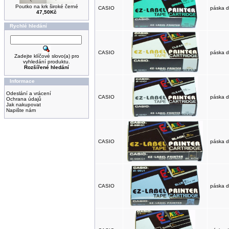
Poutko na krk široké černé
CASIO
páska d
47,50Kč
Rychlé hledání
CASIO
páska d
Zadejte klíčové slovo(a) pro
vyhledání produktu.
Rozšířené hledání
Informace
Odeslání a vrácení
CASIO
páska d
Ochrana údajů
Jak nakupovat
Napište nám
CASIO
páska d
CASIO
páska d