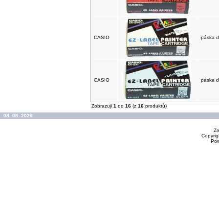
CASIO
páska d
CASIO
páska d
Zobrazuji
1
do
16
(z
16
produktů)
08. 08. 2026
Zm
Copyrig
Po