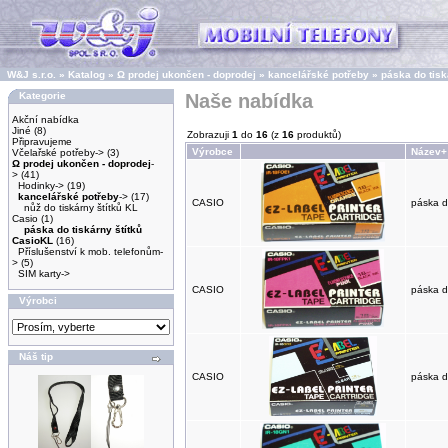
W&J s.r.o.
»
Katalog
»
Ω prodej ukončen - doprodej
»
kancelářské potřeby
»
páska do tisk
Kategorie
Naše nabídka
Akční nabídka
Jiné
(8)
Zobrazuji
1
do
16
(z
16
produktů)
Připravujeme
Výrobce
Název+
Včelařské potřeby->
(3)
Ω prodej ukončen - doprodej
-
>
(41)
Hodinky->
(19)
kancelářské potřeby
->
(17)
CASIO
páska d
nůž do tiskárny štítků KL
Casio
(1)
páska do tiskárny štítků
CasioKL
(16)
Příslušenství k mob. telefonům-
>
(5)
SIM karty->
CASIO
páska d
Výrobci
Náš tip
CASIO
páska d