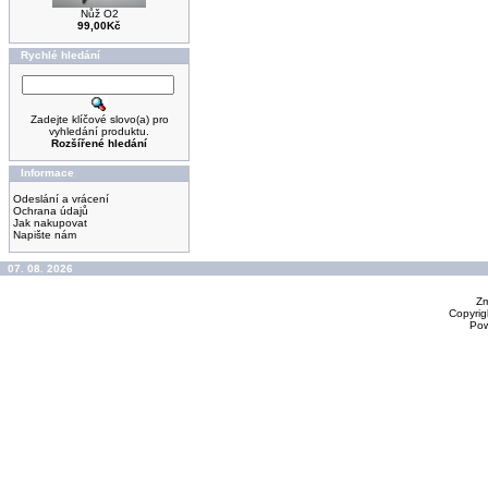
Nůž O2
99,00Kč
Rychlé hledání
Zadejte klíčové slovo(a) pro
vyhledání produktu.
Rozšířené hledání
Informace
Odeslání a vrácení
Ochrana údajů
Jak nakupovat
Napište nám
07. 08. 2026
Zm
Copyrig
Po