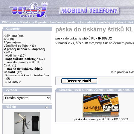
W&J s.r.o.
»
Katalog
»
Ω prodej ukončen - doprodej
»
kancelářské potřeby
»
páska do tisk
páska do tiskárny štítků KL
Kategorie
Akční nabídka
páska do tiskárny štítků KL - IR18GD2
Jiné
(8)
Připravujeme
V balení 2 ks, šířka 18 mm,zlatý tisk na černém podk
Včelařské potřeby->
(3)
Ω prodej ukončen - doprodej
-
>
(41)
Hodinky->
(19)
kancelářské potřeby
->
(17)
nůž do tiskárny štítků KL
Casio
(1)
páska do tiskárny štítků
CasioKL
(16)
Tato položka byl
Příslušenství k mob. telefonům-
>
(5)
SIM karty->
Výrobci
Zákazníci, kteří si tento výrobek koupili, objednali 
Náš tip
páska do tiskárny štítků KL - IR18FOE1