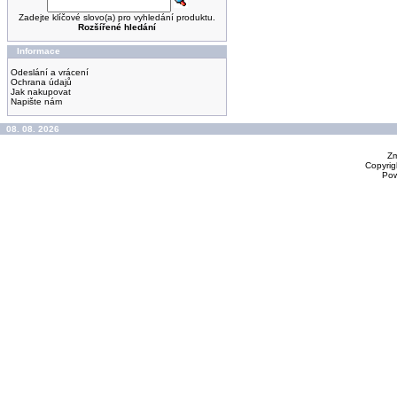
Zadejte klíčové slovo(a) pro vyhledání produktu.
Rozšířené hledání
Informace
Odeslání a vrácení
Ochrana údajů
Jak nakupovat
Napište nám
08. 08. 2026
Zm
Copyrig
Po