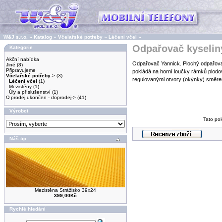
W&J s.r.o.
»
Katalog
»
Včelařské potřeby
»
Léčení včel
»
Odpařovač kyselin
Kategorie
Akční nabídka
Odpařovač Yannick. Plochý odpařova
Jiné
(8)
Připravujeme
pokládá na horní loučky rámků plod
Včelařské potřeby
->
(3)
regulovanými otvory (okýnky) směre
Léčení včel
(1)
Mezistěny
(1)
Úly a příslušenství
(1)
Ω prodej ukončen - doprodej->
(41)
Výrobci
Tato pol
Náš tip
Mezistěna Strážisko 39x24
399,00Kč
Rychlé hledání