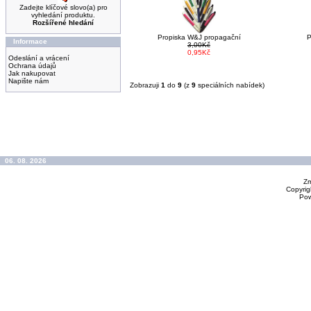
Zadejte klíčové slovo(a) pro
vyhledání produktu.
Rozšířené hledání
Propiska W&J propagační
P
Informace
3,00Kč
0,95Kč
Odeslání a vrácení
Ochrana údajů
Jak nakupovat
Napište nám
Zobrazuji
1
do
9
(z
9
speciálních nabídek)
06. 08. 2026
Zm
Copyrig
Po