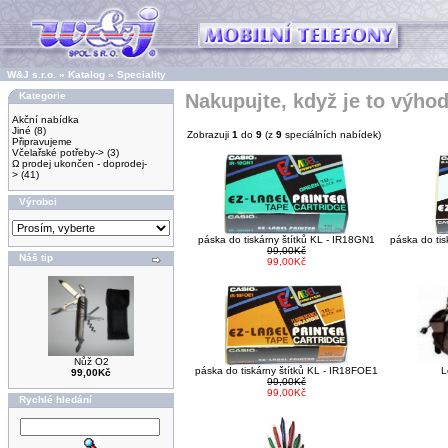
W&J s.r.o.
»
Katalog
»
Speciality
Kategorie
Nakupujte, když je to výho
Akční nabídka
Jiné
(8)
Zobrazuji
1
do
9
(z
9
speciálních nabídek)
Připravujeme
Včelařské potřeby->
(3)
Ω prodej ukončen - doprodej-
>
(41)
Výrobci
páska do tiskárny štítků KL - IR18GN1
páska do tis
99,00Kč
Náš tip
99,00Kč
Nůž O2
páska do tiskárny štítků KL - IR18FOE1
L
99,00Kč
99,00Kč
99,00Kč
Rychlé hledání