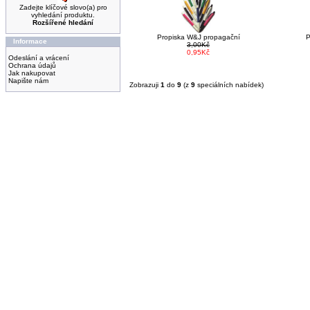
Zadejte klíčové slovo(a) pro
vyhledání produktu.
Rozšířené hledání
Propiska W&J propagační
P
Informace
3,00Kč
0,95Kč
Odeslání a vrácení
Ochrana údajů
Jak nakupovat
Napište nám
Zobrazuji
1
do
9
(z
9
speciálních nabídek)