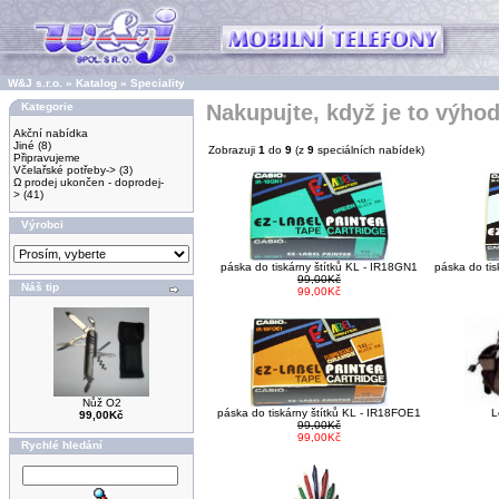
W&J s.r.o.
»
Katalog
»
Speciality
Kategorie
Nakupujte, když je to výho
Akční nabídka
Jiné
(8)
Zobrazuji
1
do
9
(z
9
speciálních nabídek)
Připravujeme
Včelařské potřeby->
(3)
Ω prodej ukončen - doprodej-
>
(41)
Výrobci
páska do tiskárny štítků KL - IR18GN1
páska do tis
99,00Kč
Náš tip
99,00Kč
Nůž O2
páska do tiskárny štítků KL - IR18FOE1
L
99,00Kč
99,00Kč
99,00Kč
Rychlé hledání