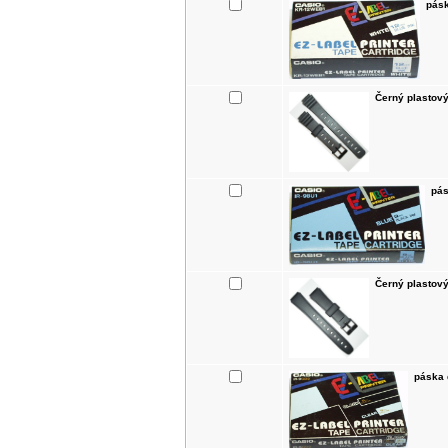
pásk
Černý plastov
pás
Černý plastov
páska 