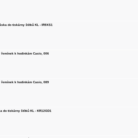
áska do tiskárny štítků KL - IR9XS1
ý řemínek k hodinkám Casio, 006
ý řemínek k hodinkám Casio, 089
a do tiskárny štítků KL - KR12GD1