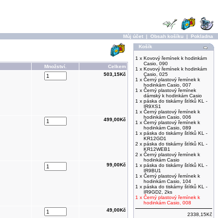
Můj účet
|
Obsah košíku
|
Pokladna
Košík
1 x
Kovový řemínek k hodinkám
Casio, 090
Množství.
Celkem
1 x
Kovový řemínek k hodinkám
503,15Kč
Casio, 025
1 x
Černý plastový řemínek k
hodinkám Casio, 007
1 x
Černý plastový řemínek
dámský k hodinkám Casio
1 x
páska do tiskárny štítků KL -
IR9XS1
1 x
Černý plastový řemínek k
hodinkám Casio, 006
499,00Kč
1 x
Černý plastový řemínek k
hodinkám Casio, 089
1 x
páska do tiskárny štítků KL -
KR12GD1
2 x
páska do tiskárny štítků KL -
KR12WEB1
2 x
Černý plastový řemínek k
hodinkám Casio
99,00Kč
1 x
páska do tiskárny štítků KL -
IR9BU1
1 x
Černý plastový řemínek k
hodinkám Casio, 104
1 x
páska do tiskárny štítků KL -
IR9GD2, 2ks
1 x
Černý plastový řemínek k
hodinkám Casio, 008
49,00Kč
2338,15Kč