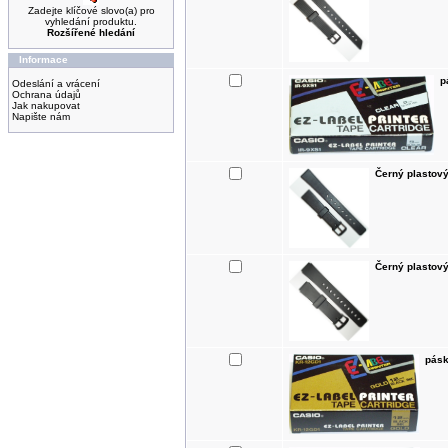
Zadejte klíčové slovo(a) pro
vyhledání produktu.
Rozšířené hledání
Informace
p
Odeslání a vrácení
Ochrana údajů
Jak nakupovat
Napište nám
Černý plastov
Černý plastov
pásk