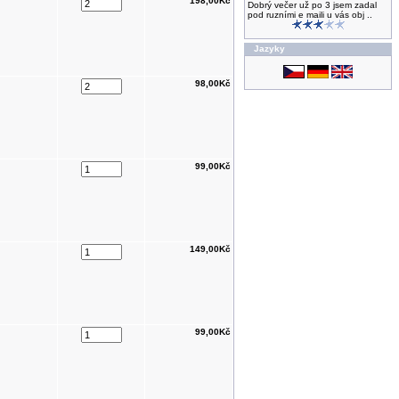
198,00Kč
Dobrý večer už po 3 jsem zadal
pod ruzními e maili u vás obj ..
Jazyky
98,00Kč
99,00Kč
149,00Kč
99,00Kč