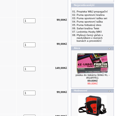
Nejprodávanější
01.
Propiska W&J propagační
02.
Puma sportovní brašna
03.
Puma sportovní taška set
99,00Kč
04.
Puma sportovní taška
05.
Puma fotbalový dres
06.
Safari brašna Twist
07.
Ledvinka Husky MIKI
08.
Plyšový černý váček s
medvídkem v různých
barvách a provedení
99,00Kč
Akce
149,00Kč
páska do tiskárny štítků KL -
IR18FPK1
99,00Kč
99,00Kč
Hodnocení
99,00Kč