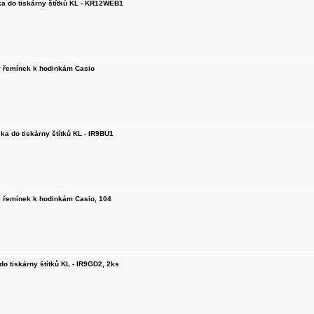
a do tiskárny štítků KL - KR12WEB1
ý řemínek k hodinkám Casio
ka do tiskárny štítků KL - IR9BU1
ý řemínek k hodinkám Casio, 104
do tiskárny štítků KL - IR9GD2, 2ks