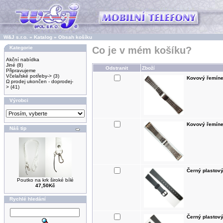
W&J s.r.o.
»
Katalog
»
Obsah košíku
Kategorie
Co je v mém košíku?
Akční nabídka
Jiné
(8)
Odstranit
Zboží
Připravujeme
Včelařské potřeby->
(3)
Kovový řemíne
Ω prodej ukončen - doprodej-
>
(41)
Výrobci
Kovový řemíne
Náš tip
Černý plastov
Poutko na krk široké bílé
47,50Kč
Rychlé hledání
Černý plastov