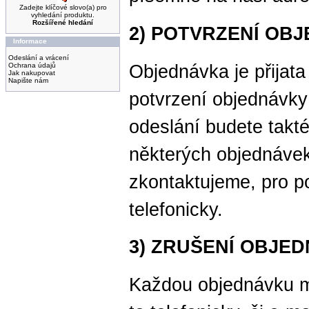
Zadejte klíčové slovo(a) pro
vyhledání produktu.
Rozšířené hledání
2) POTVRZENÍ OB
Informace
Odeslání a vrácení
Objednávka je přijata
Ochrana údajů
Jak nakupovat
Napište nám
potvrzení objednávk
odeslání budete takt
některých objednávek
zkontaktujeme, pro p
telefonicky.
3) ZRUŠENÍ OBJE
Každou objednávku mů