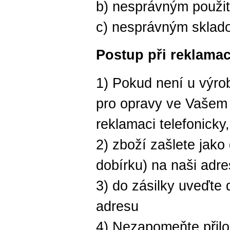
b) nesprávným použi
c) nesprávným sklad
Postup při reklamac
1) Pokud není u výro
pro opravy ve Vašem o
reklamaci telefonicky
2) zboží zašlete jako
dobírku) na naši adr
3) do zásilky uveďte
adresu
4) Nezapomeňte přilož