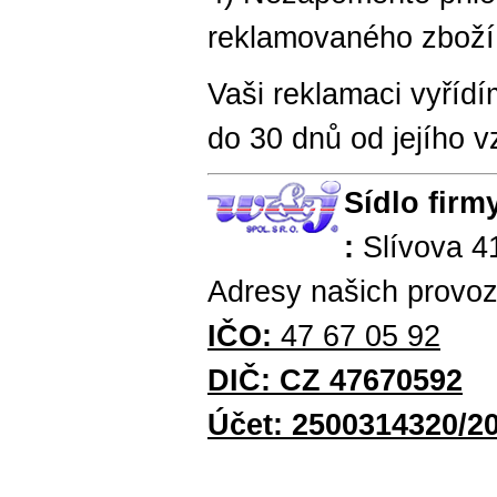
reklamovaného zbož
Vaši reklamaci vyřídím
do 30 dnů od jejího v
Sídlo firm
:
Slívova 4
Adresy našich provo
IČO:
47 67 05 92
DIČ: CZ 47670592
Účet: 2500314320/2