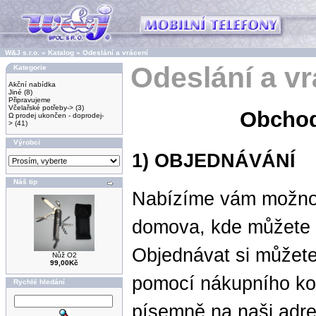
W&J s.r.o.
»
Katalog
»
Odeslání a vrácení
Odeslání a vr
Kategorie
Akční nabídka
Jiné
(8)
Připravujeme
Včelařské potřeby->
(3)
Obchod
Ω prodej ukončen - doprodej-
>
(41)
Výrobci
1) OBJEDNÁVÁNÍ
Náš tip
Nabízíme vám možno
domova, kde můžete 
Objednávat si můžet
Nůž O2
99,00Kč
pomocí nákupního koší
Rychlé hledání
písemně na naši adre