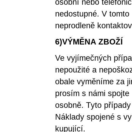
osobní nebo telefoni
nedostupné. V tomto
neprodleně kontaktov
6)VÝMĚNA ZBOŽÍ
Ve vyjímečných příp
nepoužité a nepoškoz
obale vyměníme za jin
prosím s námi spojte 
osobně. Tyto případy 
Náklady spojené s v
kupující.