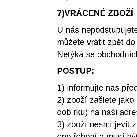
7)VRÁCENÉ ZBOŽÍ
U nás nepodstupujete
můžete vrátit zpět do
Netýká se obchodníc
POSTUP:
1) informujte nás pře
2) zboží zašlete jako
dobírku) na naši adr
3) zboží nesmí jevit 
opotřebení a musí být