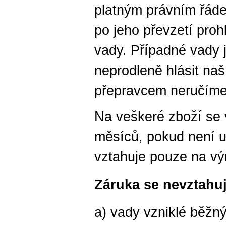
platným právním řáde
po jeho převzetí prohl
vady. Případné vady j
neprodleně hlásit naš
přepravcem neručíme
Na veškeré zboží se 
měsíců, pokud není u
vztahuje pouze na vý
Záruka se nevztahuj
a) vady vzniklé běž