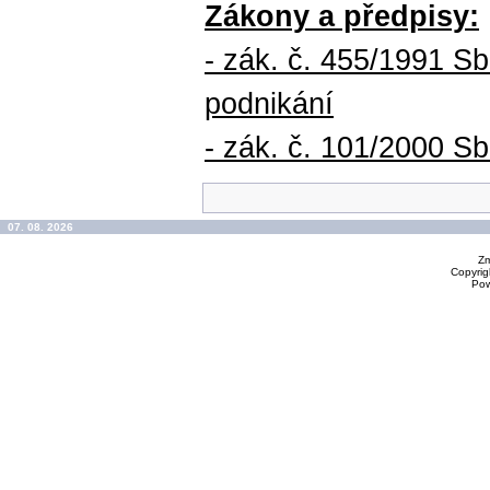
Zákony a předpisy:
- zák. č. 455/1991 S
podnikání
- zák. č. 101/2000 S
07. 08. 2026
Zm
Copyrig
Po