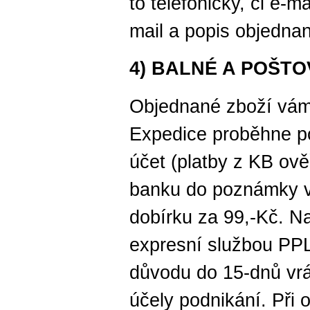
to telefonicky, či e-m
mail a popis objedna
4) BALNÉ A POŠT
Objednané zboží vám
Expedice proběhne po
účet (platby z KB ově
banku do poznámky v
dobírku za 99,-Kč. N
expresní službou PP
důvodu do 15-dnů vráti
účely podnikání. Při