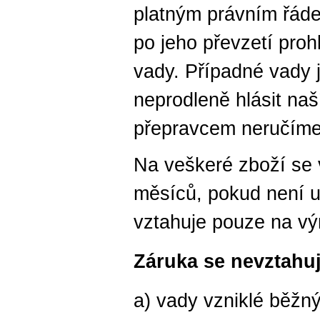
platným právním řáde
po jeho převzetí prohl
vady. Případné vady j
neprodleně hlásit naš
přepravcem neručíme
Na veškeré zboží se 
měsíců, pokud není u
vztahuje pouze na vý
Záruka se nevztahuj
a) vady vzniklé běž