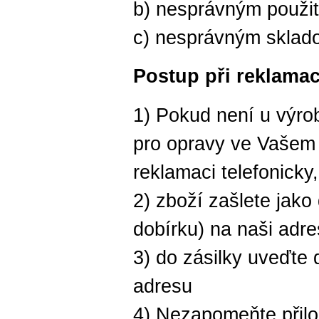
b) nesprávným použi
c) nesprávným sklad
Postup při reklamac
1) Pokud není u výro
pro opravy ve Vašem o
reklamaci telefonicky
2) zboží zašlete jako
dobírku) na naši adr
3) do zásilky uveďte
adresu
4) Nezapomeňte přilož