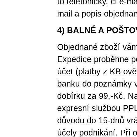
to telefonicky, či e-m
mail a popis objedna
4) BALNÉ A POŠT
Objednané zboží vám
Expedice proběhne po
účet (platby z KB ově
banku do poznámky v
dobírku za 99,-Kč. N
expresní službou PP
důvodu do 15-dnů vráti
účely podnikání. Při