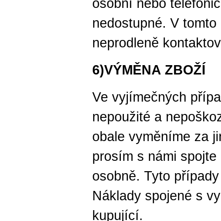
osobní nebo telefoni
nedostupné. V tomto
neprodleně kontaktov
6)VÝMĚNA ZBOŽÍ
Ve vyjímečných příp
nepoužité a nepoškoz
obale vyměníme za jin
prosím s námi spojte 
osobně. Tyto případy 
Náklady spojené s v
kupující.