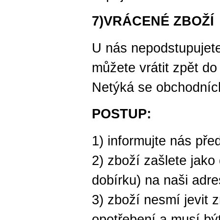
7)VRÁCENÉ ZBOŽÍ
U nás nepodstupujete
můžete vrátit zpět do
Netýká se obchodníc
POSTUP:
1) informujte nás pře
2) zboží zašlete jako
dobírku) na naši adr
3) zboží nesmí jevit 
opotřebení a musí být