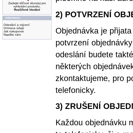
Zadejte klíčové slovo(a) pro
vyhledání produktu.
Rozšířené hledání
2) POTVRZENÍ OB
Informace
Odeslání a vrácení
Objednávka je přijata
Ochrana údajů
Jak nakupovat
Napište nám
potvrzení objednávk
odeslání budete takt
některých objednávek
zkontaktujeme, pro p
telefonicky.
3) ZRUŠENÍ OBJE
Každou objednávku mů