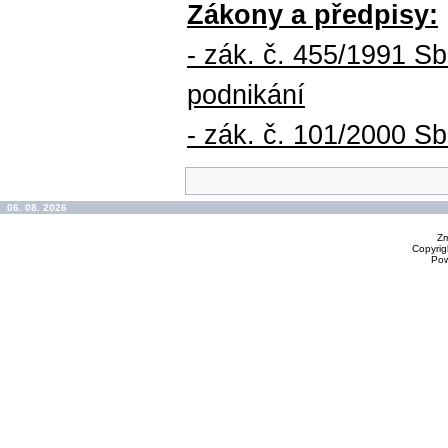
Zákony a předpisy:
- zák. č. 455/1991 S
podnikání
- zák. č. 101/2000 S
06. 08. 2026
Zm
Copyrig
Po