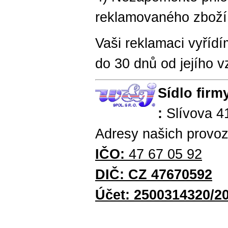
reklamovaného zbož
Vaši reklamaci vyřídím
do 30 dnů od jejího v
Sídlo firm
:
Slívova 4
Adresy našich provo
IČO:
47 67 05 92
DIČ: CZ 47670592
Účet: 2500314320/2