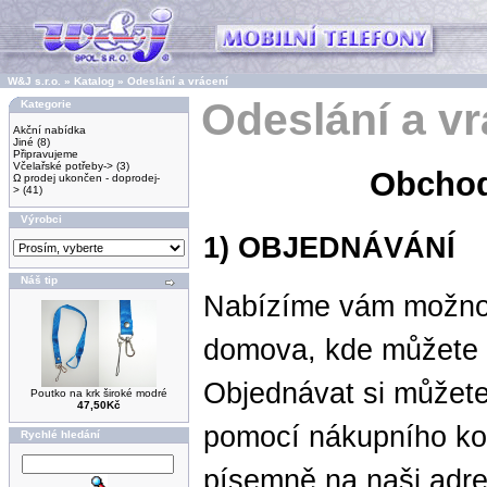
W&J s.r.o.
»
Katalog
»
Odeslání a vrácení
Odeslání a vr
Kategorie
Akční nabídka
Jiné
(8)
Připravujeme
Včelařské potřeby->
(3)
Obchod
Ω prodej ukončen - doprodej-
>
(41)
Výrobci
1) OBJEDNÁVÁNÍ
Náš tip
Nabízíme vám možno
domova, kde můžete 
Objednávat si můžet
Poutko na krk široké modré
47,50Kč
pomocí nákupního koší
Rychlé hledání
písemně na naši adre