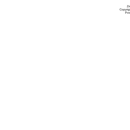
Zm
Copyrig
Po