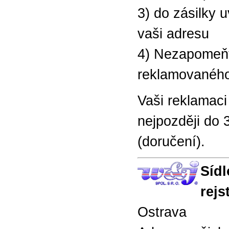
3) do zásilky 
vaši adresu
4) Nezapomeňte
reklamovanéh
Vaši reklamaci 
nejpozději do 
(doručení).
Sídl
rejs
Ostrava