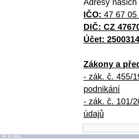
Adresy našich
IČO:
47 67 05
DIČ: CZ 4767
Účet: 250031
Zákony a pře
- zák. č. 455/
podnikání
- zák. č. 101/
údajů
08. 08. 2026