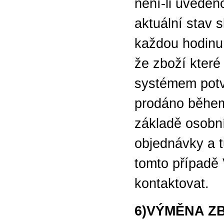
není-li uveden
aktuální stav 
každou hodinu
že zboží které
systémem potv
prodáno během
základě osobní
objednávky a 
tomto případě
kontaktovat.
6)VÝMĚNA Z