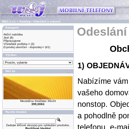
W&J s.r.o.
»
Katalog
»
Odeslání a vrácení
Odeslání 
Kategorie
Akční nabídka
Jiné
(8)
Připravujeme
Včelařské potřeby->
(3)
Obc
Ω prodej ukončen - doprodej->
(41)
Výrobci
1) OBJEDNÁ
Náš tip
Nabízíme vám
vašeho domov
Mezistěna Strážisko 39x24
nonstop. Obje
399,00Kč
Rychlé hledání
a pohodlně po
telefonu, e-ma
Zadejte klíčové slovo(a) pro vyhledání produktu.
Rozšířené hledání