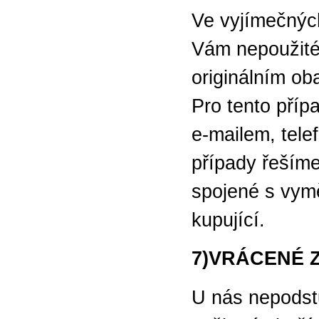
Ve vyjímečnýc
Vám nepoužité
originálním ob
Pro tento příp
e-mailem, tele
případy řešíme
spojené s vym
kupující.
7)VRÁCENÉ 
U nás nepodstu