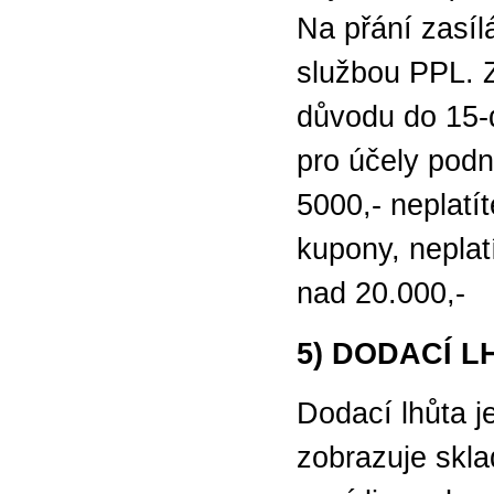
Na přání zasí
službou PPL. 
důvodu do 15-dn
pro účely podn
5000,- neplatí
kupony, neplat
nad 20.000,-
5) DODACÍ L
Dodací lhůta j
zobrazuje skla