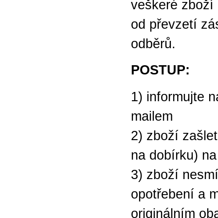
veškeré zboží 
od převzetí zá
odběrů.
POSTUP:
1) informujte n
mailem
2) zboží zašle
na dobírku) na
3) zboží nesmí
opotřebení a m
originálním ob