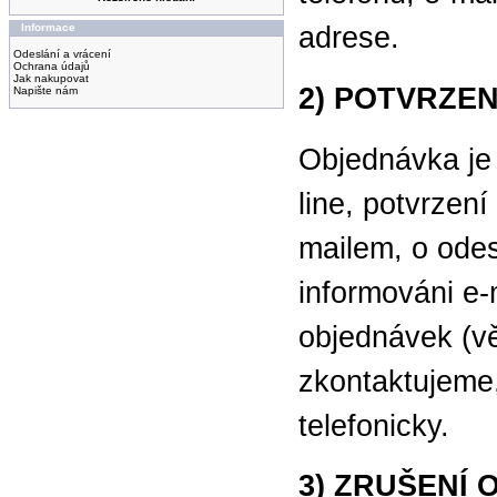
Informace
adrese.
Odeslání a vrácení
Ochrana údajů
Jak nakupovat
2) POTVRZE
Napište nám
Objednávka je 
line, potvrzen
mailem, o odes
informováni e-
objednávek (vě
zkontaktujeme,
telefonicky.
3) ZRUŠENÍ