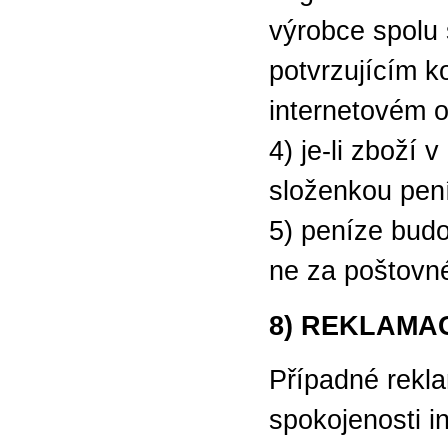
výrobce spolu 
potvrzujícím k
internetovém 
4) je-li zboží
složenkou pen
5) peníze bud
ne za poštovn
8) REKLAMA
Případné rekl
spokojenosti i