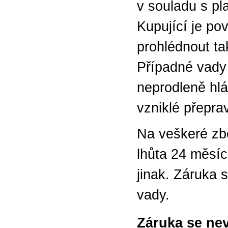
v souladu s p
Kupující je po
prohlédnout tak
Případné vady 
neprodleně hlá
vzniklé přepr
Na veškeré zb
lhůta 24 měsí
jinak. Záruka 
vady.
Záruka se nev