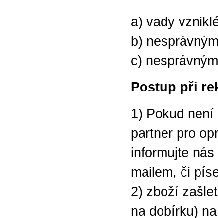
a) vady vznik
b) nesprávným
c) nesprávným
Postup při re
1) Pokud není
partner pro op
informujte nás 
mailem, či pí
2) zboží zašle
na dobírku) na