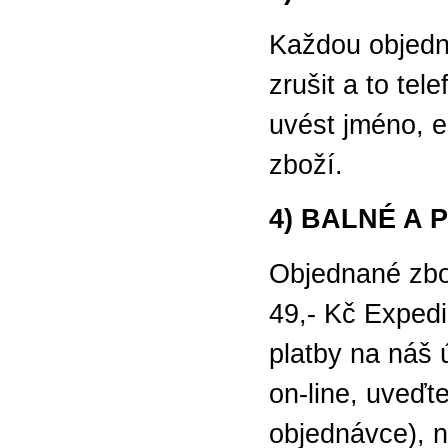
Každou objedn
zrušit a to tel
uvést jméno, e
zboží.
4) BALNÉ A
Objednané zbo
49,- Kč Expedi
platby na náš 
on-line, uveď
objednávce), n