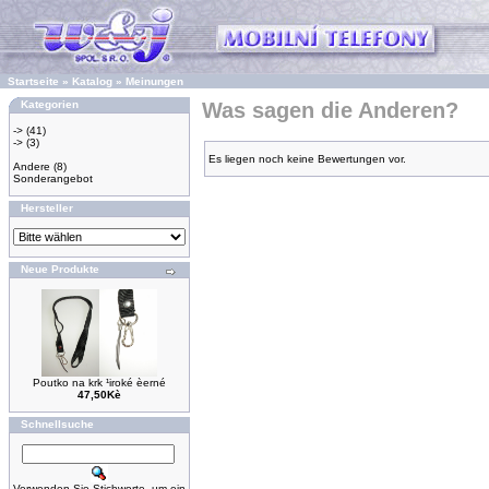
Startseite
»
Katalog
»
Meinungen
Kategorien
Was sagen die Anderen?
->
(41)
->
(3)
Es liegen noch keine Bewertungen vor.
Andere
(8)
Sonderangebot
Hersteller
Neue Produkte
Poutko na krk ¹iroké èerné
47,50Kè
Schnellsuche
Verwenden Sie Stichworte, um ein