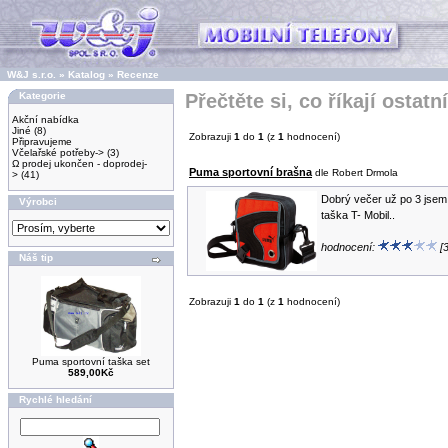
W&J s.r.o.
»
Katalog
»
Recenze
Kategorie
Přečtěte si, co říkají ostatní
Akční nabídka
Jiné
(8)
Zobrazuji
1
do
1
(z
1
hodnocení)
Připravujeme
Včelařské potřeby->
(3)
Ω prodej ukončen - doprodej-
Puma sportovní brašna
dle Robert Drmola
>
(41)
Dobrý večer už po 3 jsem
Výrobci
taška T- Mobil..
hodnocení:
[3
Náš tip
Zobrazuji
1
do
1
(z
1
hodnocení)
Puma sportovní taška set
589,00Kč
Rychlé hledání