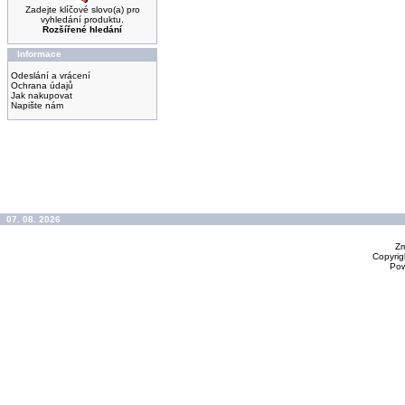
Zadejte klíčové slovo(a) pro
vyhledání produktu.
Rozšířené hledání
Informace
Odeslání a vrácení
Ochrana údajů
Jak nakupovat
Napište nám
07. 08. 2026
Zm
Copyrig
Po