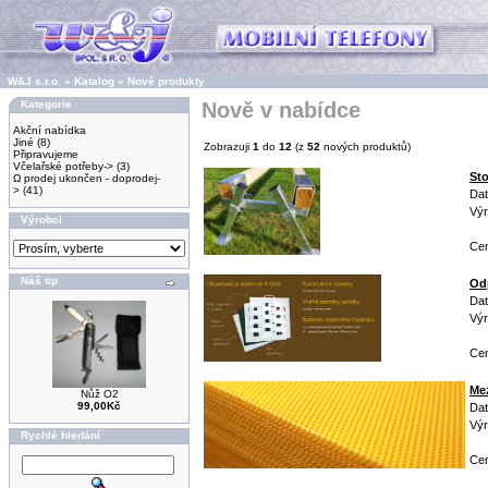
W&J s.r.o.
»
Katalog
»
Nové produkty
Kategorie
Nově v nabídce
Akční nabídka
Jiné
(8)
Zobrazuji
1
do
12
(z
52
nových produktů)
Připravujeme
Včelařské potřeby->
(3)
St
Ω prodej ukončen - doprodej-
>
(41)
Dat
Výr
Výrobci
Cen
Náš tip
Od
Dat
Výr
Cen
Mez
Nůž O2
99,00Kč
Dat
Výr
Rychlé hledání
Cen