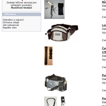
Nů
Zadejte klíčové slovo(a) pro
vyhledání produktu.
Dat
Rozšířené hledání
Výr
Informace
Cen
Odeslání a vrácení
Ochrana údajů
Jak nakupovat
Le
Napište nám
Dat
Výr
Ce
Čer
17
Dat
Vý
Cen
Pum
Dat
Výr
Cen
Pou
Dat