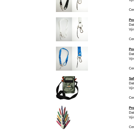
Vý
Cen
Pou
Dat
Vý
Cen
Pou
Dat
Vý
Cen
Saf
Dat
Výr
Cen
Pr
Dat
Vý
Ce