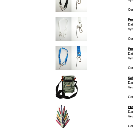
Vý
Cen
Pou
Dat
Vý
Cen
Pou
Dat
Vý
Cen
Saf
Dat
Výr
Cen
Pr
Dat
Vý
Ce