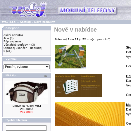
W&J s.r.o.
»
Katalog
»
Nové produkty
Kategorie
Nově v nabídce
Akční nabídka
Jiné
(8)
Zobrazuji
1
do
12
(z
52
nových produktů)
Připravujeme
Včelařské potřeby->
(3)
St
Ω prodej ukončen - doprodej-
>
(41)
Dat
Výr
Výrobci
Cen
Náš tip
Od
Dat
Výr
Cen
Mez
Ledvinka Husky MIKI
299,00Kč
Dat
247,00Kč
Výr
Rychlé hledání
Cen