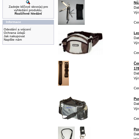
Nů
Zadejte klíčové slovo(a) pro
Dat
vyhledání produktu.
Výr
Rozšířené hledání
Informace
Cen
Odeslání a vrácení
Ochrana údajů
Le
Jak nakupovat
Dat
Napište nám
Výr
Ce
Čer
17
Dat
Vý
Cen
Pum
Dat
Výr
Cen
Pou
Dat