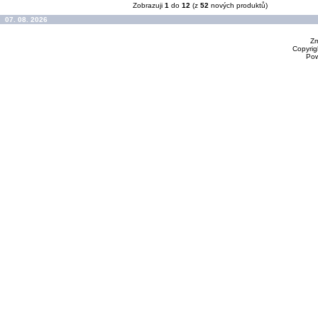
Zobrazuji
1
do
12
(z
52
nových produktů)
07. 08. 2026
Zm
Copyrig
Po