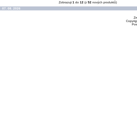
Zobrazuji
1
do
12
(z
52
nových produktů)
07. 08. 2026
Zm
Copyrig
Po