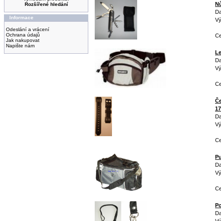
N
Rozšířené hledání
Da
Informace
Vý
Odeslání a vrácení
Ochrana údajů
Ce
Jak nakupovat
Napište nám
Le
Da
Vý
C
Če
17
Da
Vý
Ce
Pu
Da
Vý
Ce
Po
Da