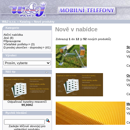
W&J s.r.o.
»
Katalog
»
Nové produkty
Kategorie
Nově v nabídce
Akční nabídka
Jiné
(8)
Zobrazuji
1
do
12
(z
52
nových produktů)
Připravujeme
Včelařské potřeby->
(3)
St
Ω prodej ukončen - doprodej->
(41)
Da
Výrobci
Vý
Ce
Náš tip
Od
Da
Vý
Ce
Odpařovač kyseliny mravenčí
Me
99,00Kč
Da
Rychlé hledání
Vý
Ce
Zadejte klíčové slovo(a) pro
vyhledání produktu.