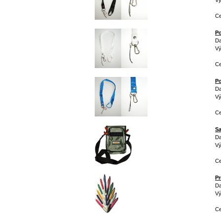
Vý
Ce
Po
Da
Vý
Ce
Po
Da
Vý
Ce
Sa
Da
Vý
Ce
Pr
Da
Vý
C