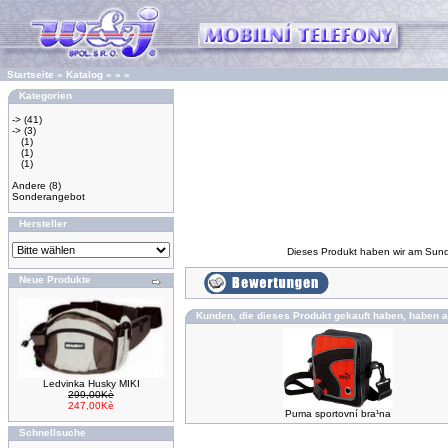
Startseite
»
Katalog
»
»
»
Kategorien
->
(41)
->
(3)
(1)
(1)
(1)
Andere
(8)
Sonderangebot
Hersteller
Dieses Produkt haben wir am Sun
Neue Produkte
Kunden, die dieses Produkt gekauft haben, haben a
Ledvinka Husky MIKI
299,00Kè
247,00Kè
Puma sportovní bra¹na
Schnellsuche