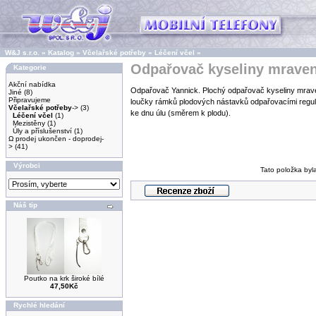
W&J s.r.o.
»
Katalog
»
Včelařské potřeby
»
Léčení včel
»
Odpařovač kyseliny mraven
Kategorie
Akční nabídka
Odpařovač Yannick. Plochý odpařovač kyseliny mraven
Jiné
(8)
Připravujeme
loučky rámků plodových nástavků odpařovacími regu
Včelařské potřeby
->
(3)
ke dnu úlu (směrem k plodu).
Léčení včel
(1)
Mezistěny
(1)
Úly a příslušenství
(1)
Ω prodej ukončen - doprodej-
>
(41)
Výrobci
Tato položka byl
Náš tip
Poutko na krk široké bílé
47,50Kč
Rychlé hledání