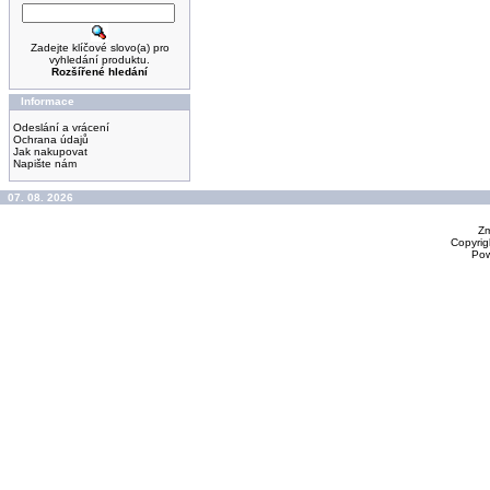
Zadejte klíčové slovo(a) pro
vyhledání produktu.
Rozšířené hledání
Informace
Odeslání a vrácení
Ochrana údajů
Jak nakupovat
Napište nám
07. 08. 2026
Zm
Copyrig
Po