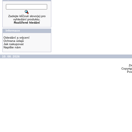
Zadejte klíčové slovo(a) pro
vyhledání produktu.
Rozšířené hledání
Informace
Odeslání a vrácení
Ochrana údajů
Jak nakupovat
Napište nám
10. 08. 2026
Zm
Copyrig
Po