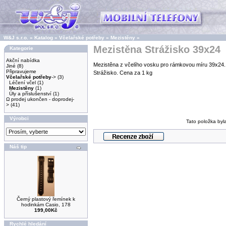
W&J s.r.o.
»
Katalog
»
Včelařské potřeby
»
Mezistěny
»
Mezistěna Strážisko 39x24
Kategorie
Akční nabídka
Mezistěna z včelího vosku pro rámkovou míru 39x24
Jiné
(8)
Připravujeme
Strážisko. Cena za 1 kg
Včelařské potřeby
->
(3)
Léčení včel
(1)
Mezistěny
(1)
Úly a příslušenství
(1)
Ω prodej ukončen - doprodej-
>
(41)
Výrobci
Tato položka byl
Náš tip
Černý plastový řemínek k
hodinkám Casio, 178
199,00Kč
Rychlé hledání