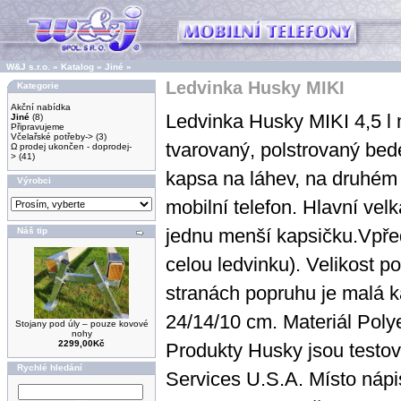
W&J s.r.o.
»
Katalog
»
Jiné
»
Ledvinka Husky MIKI
Kategorie
Akční nabídka
Ledvinka Husky MIKI 4,5 l
Jiné
(8)
Připravujeme
Včelařské potřeby->
(3)
tvarovaný, polstrovaný bed
Ω prodej ukončen - doprodej-
>
(41)
kapsa na láhev, na druhém
Výrobci
mobilní telefon. Hlavní vel
jednu menší kapsičku.Vpřed
Náš tip
celou ledvinku). Velikost 
stranách popruhu je malá k
24/14/10 cm. Materiál Pol
Stojany pod úly – pouze kovové
nohy
2299,00Kč
Produkty Husky jsou testov
Rychlé hledání
Services U.S.A. Místo náp