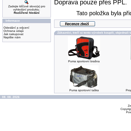
Doprava pouze přes PPL.
Zadejte klíčové slovo(a) pro
vyhledání produktu.
Tato položka byla př
Rozšířené hledání
Informace
Odeslání a vrácení
Ochrana údajů
Zákazníci, kteří si tento výrobek koupili, objednali 
Jak nakupovat
Napište nám
Puma sportovní brašna
Puma sportovní taška
Pro
08. 08. 2026
Zm
Copyrig
Po