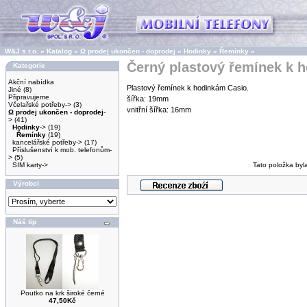
W&J s.r.o.
»
Katalog
»
Ω prodej ukončen - doprodej
»
Hodinky
»
Řemínky
»
Černý plastový řemínek k 
Kategorie
Akční nabídka
Plastový řemínek k hodinkám Casio.
Jiné
(8)
Připravujeme
šířka: 19mm
Včelařské potřeby->
(3)
vnitřní šířka: 16mm
Ω prodej ukončen - doprodej
-
>
(41)
Hodinky
->
(19)
Řemínky
(19)
kancelářské potřeby->
(17)
Příslušenství k mob. telefonům-
>
(5)
SIM karty->
Tato položka byl
Výrobci
Náš tip
Poutko na krk široké černé
47,50Kč