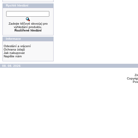
Rychlé hledání
Zadejte klíčové slovo(a) pro
vyhledání produktu.
Rozšířené hledání
Informace
Odeslání a vrácení
Ochrana údajů
Jak nakupovat
Napište nám
08. 08. 2026
Zm
Copyrig
Po