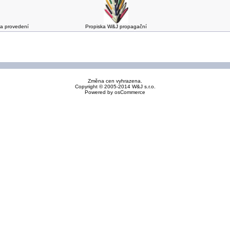
 a provedení
Propiska W&J propagační
Změna cen vyhrazena.
Copyright © 2005-2014 W&J s.r.o.
Powered by
osCommerce