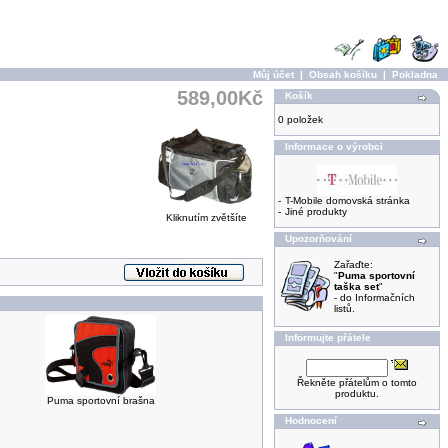
Můj účet
|
Obsah košíku
|
Pokladna
589,00Kč
Košík
0 položek
Informace o výrobci
-
T-Mobile domovská stránka
-
Jiné produkty
Kliknutím zvětšíte
Upozorňování
Zařaďte:
"
Puma sportovní
taška set
"
- do Informačních
listů.
Informujte přátele
Řekněte přátelům o tomto
produktu.
Puma sportovní brašna
Hodnocení