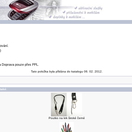
ování.
)
a Doprava pouze přes PPL.
Tato položka byla přidána do katalogu 06. 02. 2012.
 také:
Poutko na krk široké černé