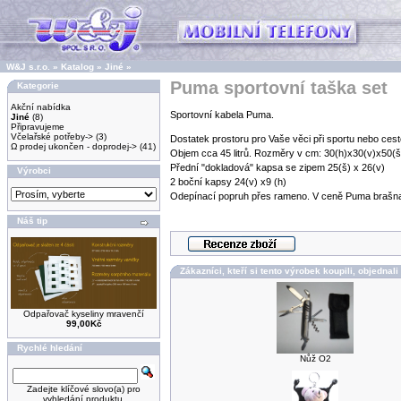
W&J s.r.o.
»
Katalog
»
Jiné
»
Puma sportovní taška set
Kategorie
Akční nabídka
Sportovní kabela Puma.
Jiné
(8)
Připravujeme
Včelařské potřeby->
(3)
Dostatek prostoru pro Vaše věci při sportu nebo cest
Ω prodej ukončen - doprodej->
(41)
Objem cca 45 litrů. Rozměry v cm: 30(h)x30(v)x50(š
Přední "dokladová" kapsa se zipem 25(š) x 26(v)
Výrobci
2 boční kapsy 24(v) x9 (h)
Odepínací popruh přes rameno. V ceně Puma brašn
Náš tip
Zákazníci, kteří si tento výrobek koupili, objednali
Odpařovač kyseliny mravenčí
99,00Kč
Rychlé hledání
Nůž O2
Zadejte klíčové slovo(a) pro
vyhledání produktu.