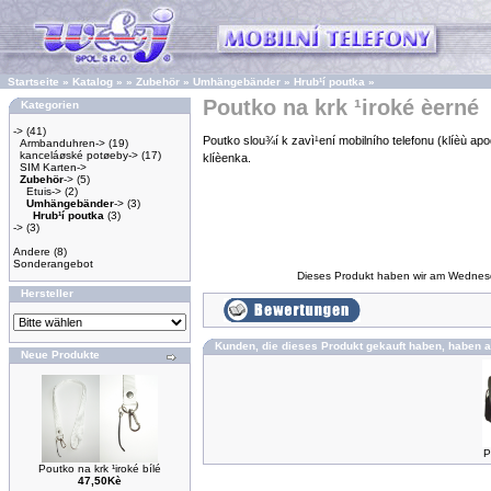
Startseite
»
Katalog
»
»
Zubehör
»
Umhängebänder
»
Hrub¹í poutka
»
Poutko na krk ¹iroké èerné
Kategorien
->
(41)
Poutko slou¾í k zavì¹ení mobilního telefonu (klíèù ap
Armbanduhren->
(19)
kanceláøské potøeby->
(17)
klíèenka.
SIM Karten->
Zubehör
->
(5)
Etuis->
(2)
Umhängebänder
->
(3)
Hrub¹í poutka
(3)
->
(3)
Andere
(8)
Sonderangebot
Dieses Produkt haben wir am Wednes
Hersteller
Kunden, die dieses Produkt gekauft haben, haben a
Neue Produkte
P
Poutko na krk ¹iroké bílé
47,50Kè