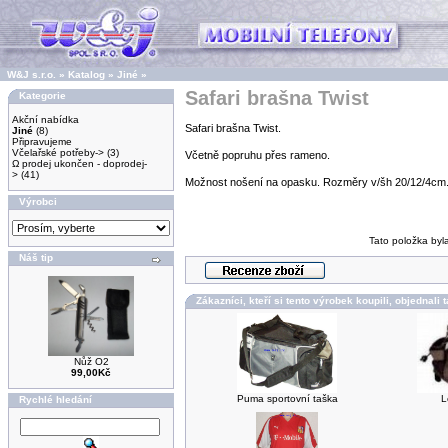
W&J s.r.o.
»
Katalog
»
Jiné
»
Safari brašna Twist
Kategorie
Akční nabídka
Safari brašna Twist.
Jiné
(8)
Připravujeme
Včelařské potřeby->
(3)
Včetně popruhu přes rameno.
Ω prodej ukončen - doprodej-
>
(41)
Možnost nošení na opasku. Rozměry v/šh 20/12/4cm
Výrobci
Tato položka byl
Náš tip
Zákazníci, kteří si tento výrobek koupili, objednali 
Nůž O2
99,00Kč
Puma sportovní taška
L
Rychlé hledání