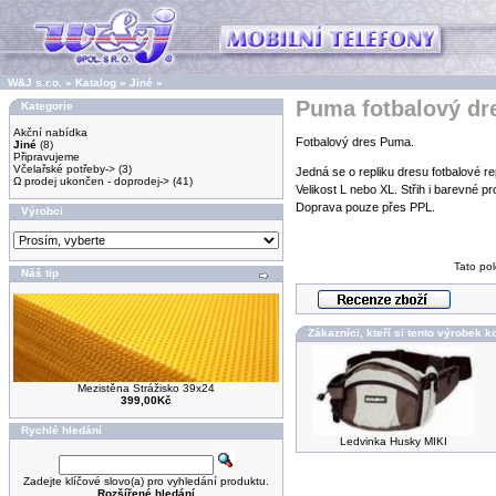
W&J s.r.o.
»
Katalog
»
Jiné
»
Puma fotbalový dr
Kategorie
Akční nabídka
Fotbalový dres Puma.
Jiné
(8)
Připravujeme
Včelařské potřeby->
(3)
Jedná se o repliku dresu fotbalové 
Ω prodej ukončen - doprodej->
(41)
Velikost L nebo XL. Střih i barevné pro
Doprava pouze přes PPL.
Výrobci
Tato pol
Náš tip
Zákazníci, kteří si tento výrobek ko
Mezistěna Strážisko 39x24
399,00Kč
Rychlé hledání
Ledvinka Husky MIKI
Zadejte klíčové slovo(a) pro vyhledání produktu.
Rozšířené hledání