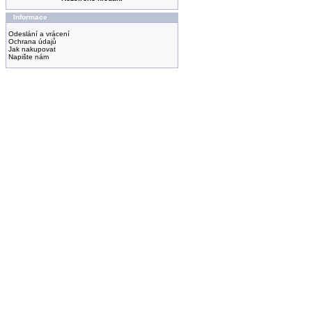
Informace
Odeslání a vrácení
Ochrana údajů
Jak nakupovat
Napište nám