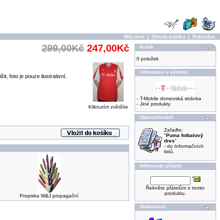
Můj účet
|
Obsah košíku
|
Pokladna
299,00Kč
247,00Kč
Košík
0 položek
Informace o výrobci
, foto je pouze ilustrativní.
-
T-Mobile domovská stránka
-
Jiné produkty
Kliknutím zvětšíte
Upozorňování
Zařaďte:
"
Puma fotbalový
dres
"
- do Informačních
listů.
Informujte přátele
Řekněte přátelům o tomto
produktu.
Propiska W&J propagační
Hodnocení