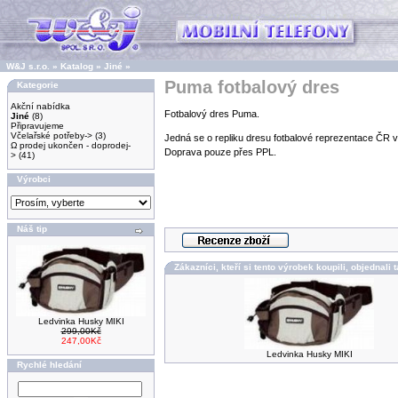
W&J s.r.o.
»
Katalog
»
Jiné
»
Puma fotbalový dres
Kategorie
Akční nabídka
Fotbalový dres Puma.
Jiné
(8)
Připravujeme
Včelařské potřeby->
(3)
Jedná se o repliku dresu fotbalové reprezentace ČR vyr
Ω prodej ukončen - doprodej-
Doprava pouze přes PPL.
>
(41)
Výrobci
Náš tip
Zákazníci, kteří si tento výrobek koupili, objednali 
Ledvinka Husky MIKI
299,00Kč
247,00Kč
Ledvinka Husky MIKI
Rychlé hledání