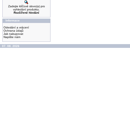
Zadejte klíčové slovo(a) pro
vyhledání produktu.
Rozšířené hledání
Informace
Odeslání a vrácení
Ochrana údajů
Jak nakupovat
Napište nám
07. 08. 2026