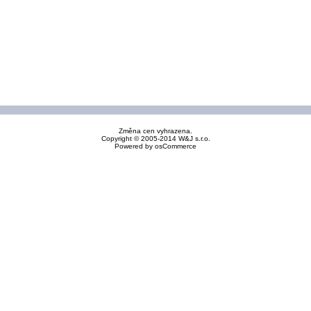
Změna cen vyhrazena.
Copyright © 2005-2014 W&J s.r.o.
Powered by
osCommerce