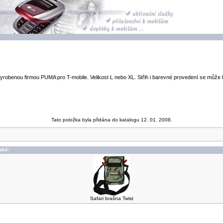
obenou firmou PUMA pro T-mobile. Velikost L nebo XL. Střih i barevné provedení se může lišit
Tato položka byla přidána do katalogu 12. 01. 2008.
také:
Safari brašna Twist