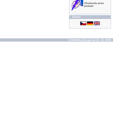
Ohodnoťte tento
produkt:
Jazyky
32366406 přístupů od 22. 03. 2005