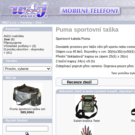
W&J s.r.o.
»
Katalog
»
Jiné
»
Puma sportovní taška
Kategorie
Akční nabídka
Sportovní kabela Puma.
Jiné
(8)
Připravujeme
Včelařské potřeby->
(3)
Dostatek prostoru pro Vaše věci při sportu nebo cesto
Ω prodej ukončen - doprodej-
Objem cca 45 litrů. Rozměry v cm: 30(h)x30(v)x50(š)
>
(41)
Přední "dokladová" kapsa se zipem 25(š) x 26(v)
Výrobci
2 boční kapsy 24(v) x9 (h)
Odepínací popruh přes rameno. Doprava pouze přes
Tato položka byl
Náš tip
Zákazníci, kteří si tento výrobek koupili, objednali 
Puma sportovní taška set
589,00Kč
Rychlé hledání
Safari brašna Twist
Pu