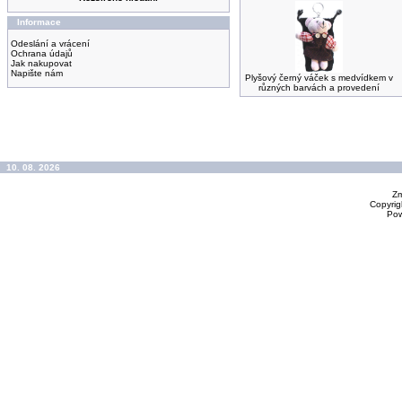
Informace
Odeslání a vrácení
Ochrana údajů
Jak nakupovat
Napište nám
Plyšový černý váček s medvídkem v
různých barvách a provedení
10. 08. 2026
Zm
Copyrig
Po