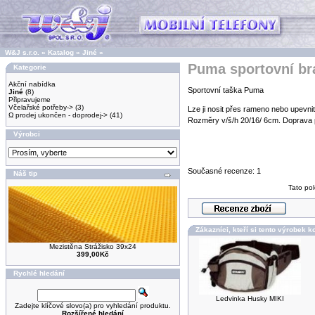
W&J s.r.o.
»
Katalog
»
Jiné
»
Puma sportovní br
Kategorie
Akční nabídka
Sportovní taška Puma
Jiné
(8)
Připravujeme
Včelařské potřeby->
(3)
Lze ji nosit přes rameno nebo upevn
Ω prodej ukončen - doprodej->
(41)
Rozměry v/š/h 20/16/ 6cm. Doprava
Výrobci
Současné recenze: 1
Náš tip
Tato pol
Zákazníci, kteří si tento výrobek ko
Mezistěna Strážisko 39x24
399,00Kč
Rychlé hledání
Ledvinka Husky MIKI
Zadejte klíčové slovo(a) pro vyhledání produktu.
Rozšířené hledání