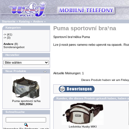
Startseite
»
Katalog
»
Andere
»
Puma sportovní bra¹na
Kategorien
->
(41)
Sportovní bra¹nièka Puma
->
(3)
Andere
(8)
Lze ji nosit pøes rameno nebo upevnit na opasek. Roz
Sonderangebot
Hersteller
Neue Produkte
Aktuelle Meinungen: 1
Dieses Produkt haben wir am Frida
Kunden, die dieses Produkt gekauft haben, haben a
Puma sportovní ta¹ka
589,00Kè
Schnellsuche
Ledvinka Husky MIKI
Verwenden Sie Stichworte, um ein