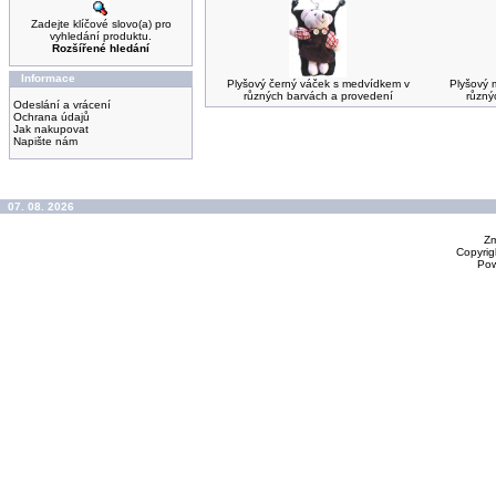
Zadejte klíčové slovo(a) pro
vyhledání produktu.
Rozšířené hledání
Informace
Plyšový černý váček s medvídkem v
Plyšový 
různých barvách a provedení
různý
Odeslání a vrácení
Ochrana údajů
Jak nakupovat
Napište nám
07. 08. 2026
Zm
Copyrig
Po