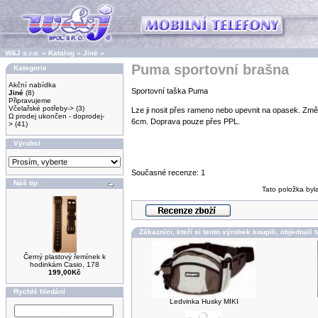
W&J s.r.o.
»
Katalog
»
Jiné
»
Puma sportovní brašna
Kategorie
Akční nabídka
Sportovní taška Puma
Jiné
(8)
Připravujeme
Včelařské potřeby->
(3)
Lze ji nosit přes rameno nebo upevnit na opasek. Zm
Ω prodej ukončen - doprodej-
6cm. Doprava pouze přes PPL.
>
(41)
Výrobci
Současné recenze: 1
Náš tip
Tato položka byl
Zákazníci, kteří si tento výrobek koupili, objednali 
Černý plastový řemínek k
hodinkám Casio, 178
199,00Kč
Rychlé hledání
Ledvinka Husky MIKI