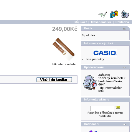
Můj účet
|
Obsah košíku
|
Pokladna
249,00Kč
Košík
0 položek
Informace o výrobci
-
Jiné produkty
Kliknutím zvětšíte
Upozorňování
Zařaďte:
"
Kožený řemínek k
hodinkám Casio,
064
"
- do Informačních
listů.
Informujte přátele
Řekněte přátelům o tomto
produktu.
Hodnocení