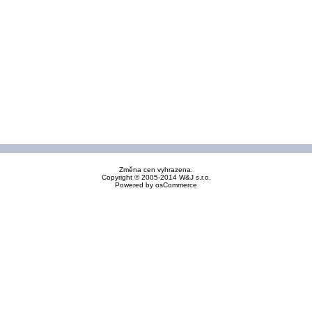
Změna cen vyhrazena.
Copyright © 2005-2014 W&J s.r.o.
Powered by
osCommerce