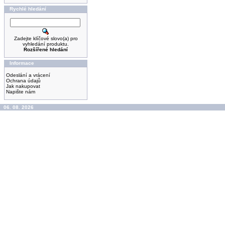
Rychlé hledání
Zadejte klíčové slovo(a) pro
vyhledání produktu.
Rozšířené hledání
Informace
Odeslání a vrácení
Ochrana údajů
Jak nakupovat
Napište nám
06. 08. 2026