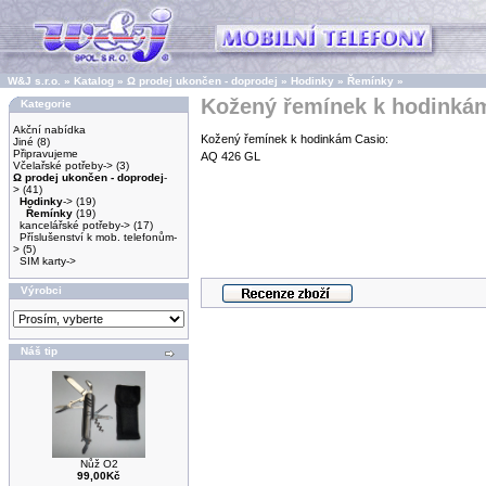
W&J s.r.o.
»
Katalog
»
Ω prodej ukončen - doprodej
»
Hodinky
»
Řemínky
»
Kožený řemínek k hodinkám
Kategorie
Akční nabídka
Kožený řemínek k hodinkám Casio:
Jiné
(8)
Připravujeme
AQ 426 GL
Včelařské potřeby->
(3)
Ω prodej ukončen - doprodej
-
>
(41)
Hodinky
->
(19)
Řemínky
(19)
kancelářské potřeby->
(17)
Příslušenství k mob. telefonům-
>
(5)
SIM karty->
Výrobci
Náš tip
Nůž O2
99,00Kč