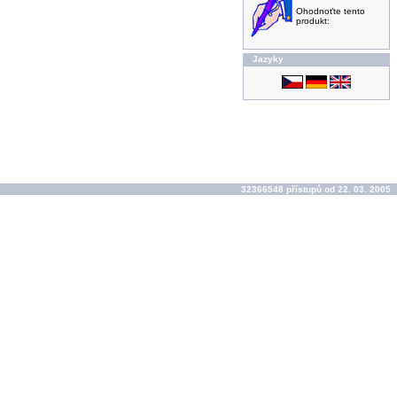
Ohodnoťte tento
produkt:
Jazyky
32366548 přístupů od 22. 03. 2005