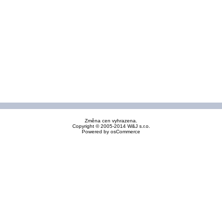
Změna cen vyhrazena.
Copyright © 2005-2014 W&J s.r.o.
Powered by
osCommerce