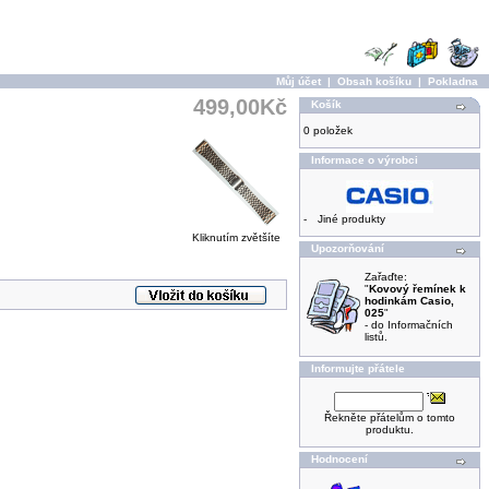
Můj účet
|
Obsah košíku
|
Pokladna
499,00Kč
Košík
0 položek
Informace o výrobci
-
Jiné produkty
Kliknutím zvětšíte
Upozorňování
Zařaďte:
"
Kovový řemínek k
hodinkám Casio,
025
"
- do Informačních
listů.
Informujte přátele
Řekněte přátelům o tomto
produktu.
Hodnocení