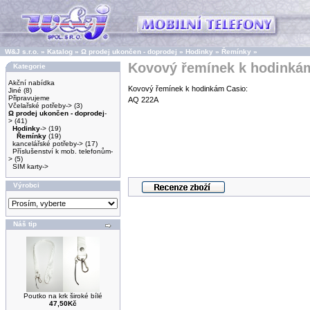
W&J s.r.o.
»
Katalog
»
Ω prodej ukončen - doprodej
»
Hodinky
»
Řemínky
»
Kovový řemínek k hodinkám
Kategorie
Akční nabídka
Kovový řemínek k hodinkám Casio:
Jiné
(8)
Připravujeme
AQ 222A
Včelařské potřeby->
(3)
Ω prodej ukončen - doprodej
-
>
(41)
Hodinky
->
(19)
Řemínky
(19)
kancelářské potřeby->
(17)
Příslušenství k mob. telefonům-
>
(5)
SIM karty->
Výrobci
Náš tip
Poutko na krk široké bílé
47,50Kč