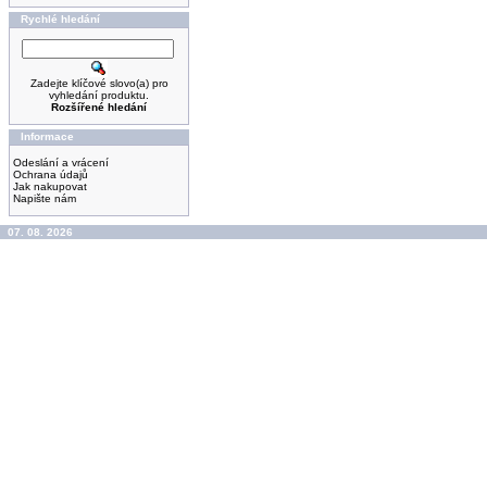
Rychlé hledání
Zadejte klíčové slovo(a) pro
vyhledání produktu.
Rozšířené hledání
Informace
Odeslání a vrácení
Ochrana údajů
Jak nakupovat
Napište nám
07. 08. 2026