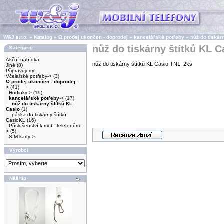
W&J s.r.o.
»
Katalog
»
Ω prodej ukončen - doprodej
»
kancelářské potřeby
»
nůž do tiskár
nůž do tiskárny štítků KL C
Kategorie
Akční nabídka
nůž do tiskárny štítků KL Casio TN1, 2ks
Jiné
(8)
Připravujeme
Včelařské potřeby->
(3)
Ω prodej ukončen - doprodej
-
>
(41)
Hodinky->
(19)
kancelářské potřeby
->
(17)
nůž do tiskárny štítků KL
Casio
(1)
páska do tiskárny štítků
CasioKL
(16)
Příslušenství k mob. telefonům-
>
(5)
SIM karty->
Výrobci
Náš tip