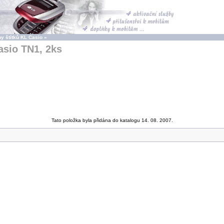
ny štítků KL Casio
»
asio TN1, 2ks
Tato položka byla přidána do katalogu 14. 08. 2007.