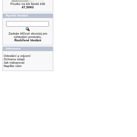
Poutko na krk široké bílé
47,50Kč
Rychlé hledání
Zadejte klíčové slovo(a) pro
vyhledání produktu.
Rozšířené hledání
Informace
Odeslání a vrácení
Ochrana údajů
Jak nakupovat
Napište nám