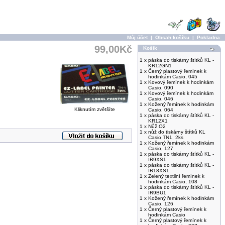
Můj účet
|
Obsah košíku
|
Pokladna
99,00Kč
Košík
1 x
páska do tiskárny štítků KL -
KR12GN1
1 x
Černý plastový řemínek k
hodinkám Casio, 045
1 x
Kovový řemínek k hodinkám
Casio, 090
1 x
Kovový řemínek k hodinkám
Casio, 046
1 x
Kožený řemínek k hodinkám
Kliknutím zvětšíte
Casio, 064
1 x
páska do tiskárny štítků KL -
KR12X1
1 x
Nůž O2
1 x
nůž do tiskárny štítků KL
Casio TN1, 2ks
1 x
Kožený řemínek k hodinkám
Casio, 127
1 x
páska do tiskárny štítků KL -
IR9XS1
1 x
páska do tiskárny štítků KL -
IR18XS1
1 x
Zelený textilní řemínek k
hodinkám Casio, 108
1 x
páska do tiskárny štítků KL -
IR9BU1
1 x
Kožený řemínek k hodinkám
Casio, 126
1 x
Černý plastový řemínek k
hodinkám Casio
1 x
Černý plastový řemínek k