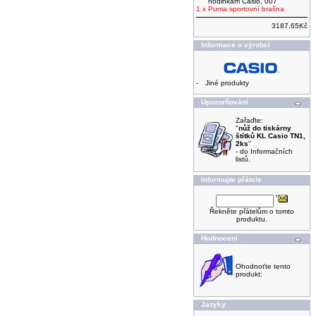
hodinkám Casio, 007
1 x
Puma sportovní brašna
3187,65Kč
Informace o výrobci
-
Jiné produkty
Upozorňování
Zařaďte:
"
nůž do tiskárny
štítků KL Casio TN1,
2ks
"
- do Informačních
listů.
Informujte přátele
Řekněte přátelům o tomto
produktu.
Hodnocení
Ohodnoťte tento
produkt:
Jazyky