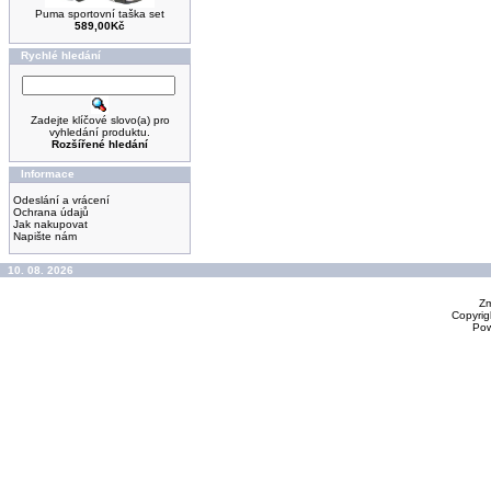
Puma sportovní taška set
589,00Kč
Rychlé hledání
Zadejte klíčové slovo(a) pro
vyhledání produktu.
Rozšířené hledání
Informace
Odeslání a vrácení
Ochrana údajů
Jak nakupovat
Napište nám
10. 08. 2026
Zm
Copyrig
Po