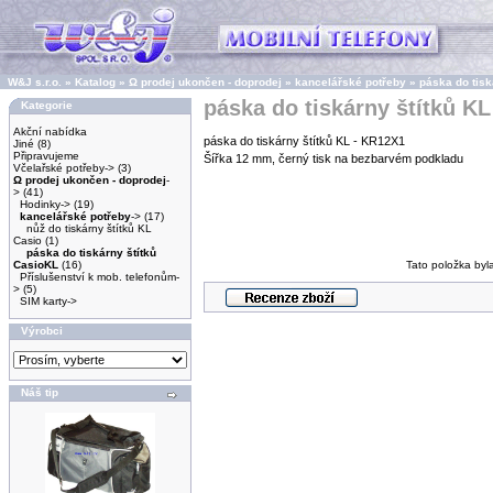
W&J s.r.o.
»
Katalog
»
Ω prodej ukončen - doprodej
»
kancelářské potřeby
»
páska do tisk
páska do tiskárny štítků K
Kategorie
Akční nabídka
páska do tiskárny štítků KL - KR12X1
Jiné
(8)
Připravujeme
Šířka 12 mm, černý tisk na bezbarvém podkladu
Včelařské potřeby->
(3)
Ω prodej ukončen - doprodej
-
>
(41)
Hodinky->
(19)
kancelářské potřeby
->
(17)
nůž do tiskárny štítků KL
Casio
(1)
páska do tiskárny štítků
CasioKL
(16)
Tato položka byl
Příslušenství k mob. telefonům-
>
(5)
SIM karty->
Výrobci
Náš tip