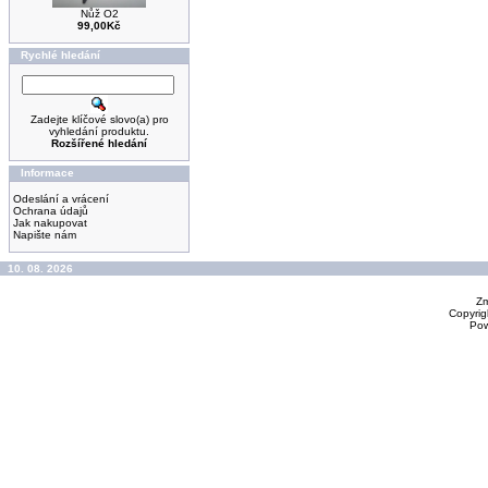
Nůž O2
99,00Kč
Rychlé hledání
Zadejte klíčové slovo(a) pro
vyhledání produktu.
Rozšířené hledání
Informace
Odeslání a vrácení
Ochrana údajů
Jak nakupovat
Napište nám
10. 08. 2026
Zm
Copyrig
Po