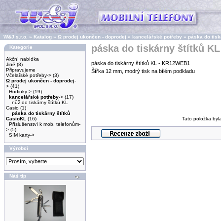
W&J s.r.o.
»
Katalog
»
Ω prodej ukončen - doprodej
»
kancelářské potřeby
»
páska do tisk
páska do tiskárny štítků 
Kategorie
Akční nabídka
páska do tiskárny štítků KL - KR12WEB1
Jiné
(8)
Připravujeme
Šířka 12 mm, modrý tisk na bílém podkladu
Včelařské potřeby->
(3)
Ω prodej ukončen - doprodej
-
>
(41)
Hodinky->
(19)
kancelářské potřeby
->
(17)
nůž do tiskárny štítků KL
Casio
(1)
páska do tiskárny štítků
CasioKL
(16)
Tato položka byl
Příslušenství k mob. telefonům-
>
(5)
SIM karty->
Výrobci
Náš tip