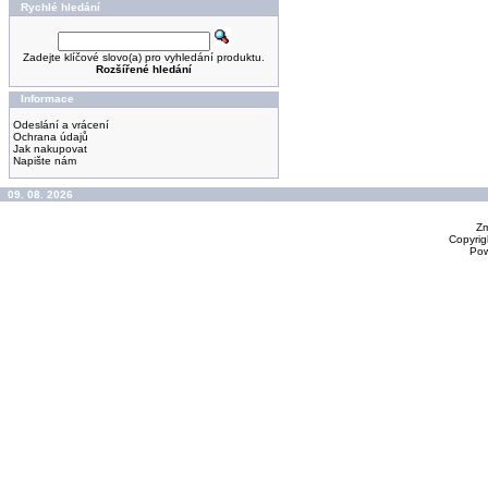
Rychlé hledání
Zadejte klíčové slovo(a) pro vyhledání produktu.
Rozšířené hledání
Informace
Odeslání a vrácení
Ochrana údajů
Jak nakupovat
Napište nám
09. 08. 2026
Zm
Copyrig
Po