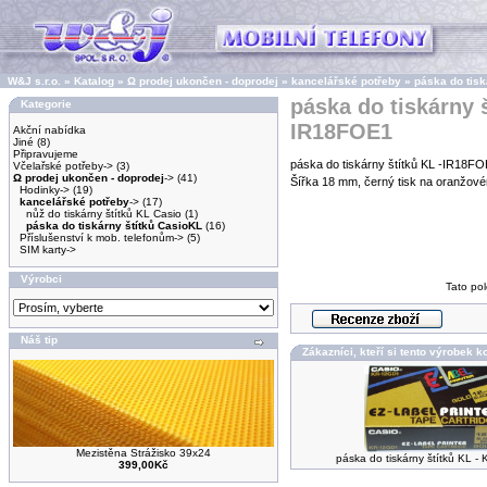
W&J s.r.o.
»
Katalog
»
Ω prodej ukončen - doprodej
»
kancelářské potřeby
»
páska do tisk
páska do tiskárny š
Kategorie
IR18FOE1
Akční nabídka
Jiné
(8)
Připravujeme
páska do tiskárny štítků KL -IR18F
Včelařské potřeby->
(3)
Ω prodej ukončen - doprodej
->
(41)
Šířka 18 mm, černý tisk na oranžové
Hodinky->
(19)
kancelářské potřeby
->
(17)
nůž do tiskárny štítků KL Casio
(1)
páska do tiskárny štítků CasioKL
(16)
Příslušenství k mob. telefonům->
(5)
SIM karty->
Výrobci
Tato pol
Náš tip
Zákazníci, kteří si tento výrobek ko
Mezistěna Strážisko 39x24
páska do tiskárny štítků KL 
399,00Kč