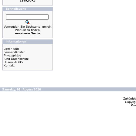
2299,00Kè
Schnellsuche
Verwenden Sie Stichworte, um ein
Produkt zu finden.
erweiterte Suche
Informationen
Liefer- und
Versandkosten
Privatsphäre
und Datenschutz
Unsere AGB's
Kontakt
Saturday, 08. August 2026
Zukünfti
Copyrig
Po