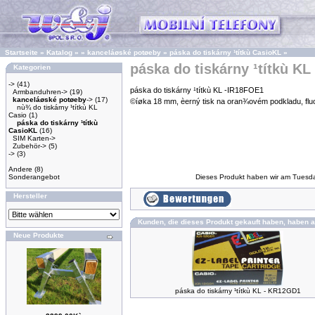
Startseite
»
Katalog
»
»
kanceláøské potøeby
»
páska do tiskárny ¹títkù CasioKL
»
páska do tiskárny ¹títkù KL
Kategorien
->
(41)
páska do tiskárny ¹títkù KL -IR18FOE1
Armbanduhren->
(19)
kanceláøské potøeby
->
(17)
©íøka 18 mm, èerný tisk na oran¾ovém podkladu, fl
nù¾ do tiskárny ¹títkù KL
Casio
(1)
páska do tiskárny ¹títkù
CasioKL
(16)
SIM Karten->
Zubehör->
(5)
->
(3)
Andere
(8)
Sonderangebot
Dieses Produkt haben wir am Tuesd
Hersteller
Kunden, die dieses Produkt gekauft haben, haben a
Neue Produkte
páska do tiskárny ¹títkù KL - KR12GD1