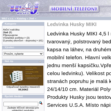
W&J s.r.o.
»
Katalog
»
Jiné
»
Ledvinka Husky MIKI
Kategorie
Akční nabídka
Ledvinka Husky MIKI 4,5 l
Jiné
(8)
Připravujeme
Včelařské potřeby->
(3)
tvarovaný, polstrovaný bed
Ω prodej ukončen - doprodej->
(41)
Výrobci
kapsa na láhev, na druhém
mobilní telefon. Hlavní vel
Náš tip
jednu menší kapsičku.Vpřed
celou ledvinku). Velikost 
stranách popruhu je malá 
Odpařovač kyseliny mravenčí
24/14/10 cm. Materiál Pol
99,00Kč
Produkty Husky jsou testo
Rychlé hledání
Services U.S.A. Místo náp
Zadejte klíčové slovo(a) pro
vyhledání produktu.