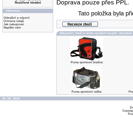
Doprava pouze přes PPL.
Rozšířené hledání
Informace
Tato položka byla př
Odeslání a vrácení
Ochrana údajů
Jak nakupovat
Napište nám
Zákazníci, kteří si tento výrobek koupili, objednali
Puma sportovní brašna
Puma sportovní taška
Pr
08. 08. 2026
Zm
Copyrig
Po