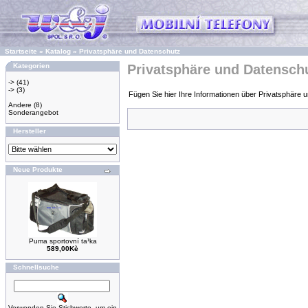
Startseite
»
Katalog
»
Privatsphäre und Datenschutz
Kategorien
Privatsphäre und Datensch
->
(41)
->
(3)
Fügen Sie hier Ihre Informationen über Privatsphäre 
Andere
(8)
Sonderangebot
Hersteller
Neue Produkte
Puma sportovní ta¹ka
589,00Kè
Schnellsuche
Verwenden Sie Stichworte, um ein