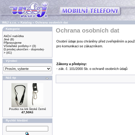
W&J s.r.o.
»
Katalog
»
Ochrana osobních dat
Kategorie
Ochrana osobních dat
Akční nabídka
Jiné
(8)
Osobní údaje jsou chráněny před zveřejněním a použit
Připravujeme
Včelařské potřeby->
(3)
pro komunikaci se zákazníkem.
Ω prodej ukončen - doprodej-
>
(41)
Výrobci
Zákony a předpisy:
- zák. č. 101/2000 Sb. o ochraně osobních údajů
Náš tip
Poutko na krk široké černé
47,50Kč
Rychlé hledání