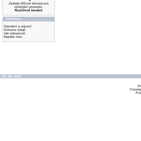
Zadejte klíčové slovo(a) pro
vyhledání produktu.
Rozšířené hledání
Informace
Odeslání a vrácení
Ochrana údajů
Jak nakupovat
Napište nám
09. 08. 2026
Zm
Copyrig
Po