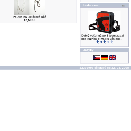
Hodnocení
Poutko na krk široké bílé
47,50Kč
Dobrý večer už po 3 jsem zadal
pod ruzními e maili u vás obj ..
Jazyky
32369908 přístupů od 22. 03. 2005