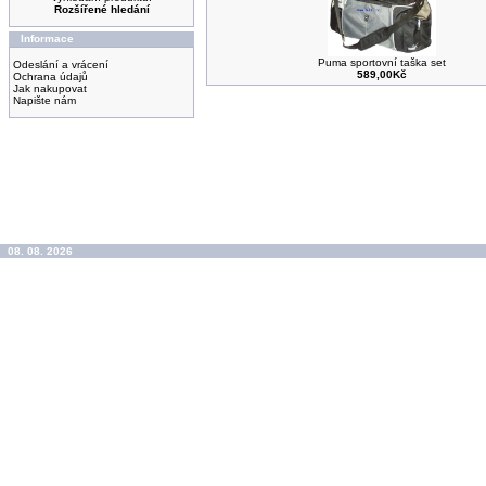
Rozšířené hledání
Informace
Puma sportovní taška set
Odeslání a vrácení
589,00Kč
Ochrana údajů
Jak nakupovat
Napište nám
08. 08. 2026