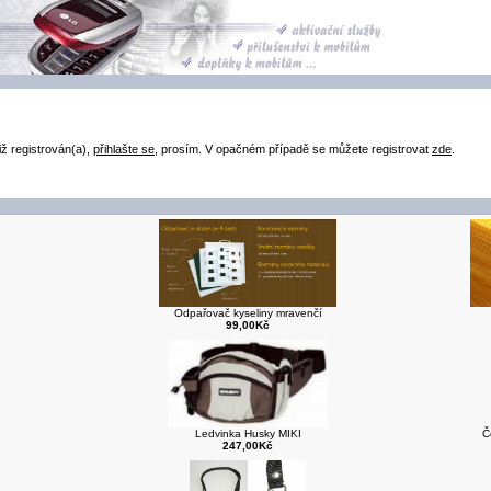
iž registrován(a),
přihlašte se
, prosím. V opačném případě se můžete registrovat
zde
.
Odpařovač kyseliny mravenčí
99,00Kč
Ledvinka Husky MIKI
Č
247,00Kč