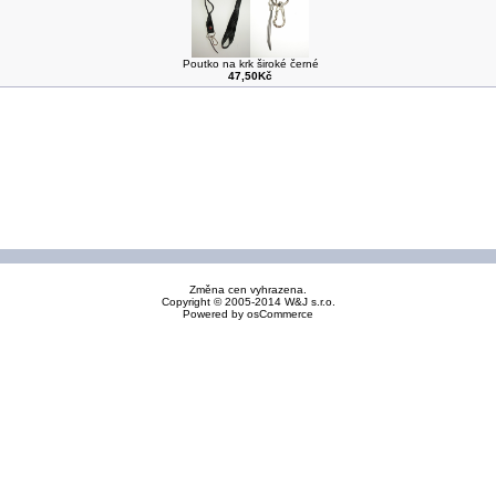
Poutko na krk široké černé
47,50Kč
Změna cen vyhrazena.
Copyright © 2005-2014 W&J s.r.o.
Powered by
osCommerce