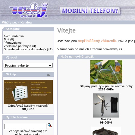
W&J s.r.o.
»
Katalog
Kategorie
Vítejte
Akční nabídka
Jiné
(8)
nepřihlášený zákazník.
Jste zde jako
Pokud jste j
Připravujeme
Včelařské potřeby->
(3)
Vítáme vás na našich stránkách www.waj.cz.
Ω prodej ukončen - doprodej->
(41)
Naše nejnovější zboží:
Výrobci
Náš tip
Stojany pod úly – pouze kovové nohy
2299,00Kč
Odpařovač kyseliny mravenčí
99,00Kč
Rychlé hledání
Nůž O2
99,00Kč
Zadejte klíčové slovo(a) pro
vyhledání produktu.