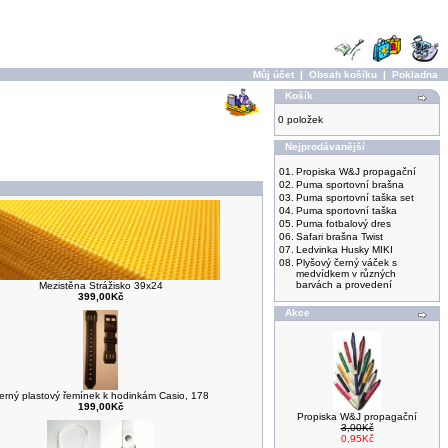
Můj účet
|
Obsah košíku
|
Pokladna
Košík
0 položek
Nejprodávanější
01.
Propiska W&J propagační
02.
Puma sportovní brašna
03.
Puma sportovní taška set
04.
Puma sportovní taška
05.
Puma fotbalový dres
06.
Safari brašna Twist
07.
Ledvinka Husky MIKI
08.
Plyšový černý váček s
medvídkem v různých
barvách a provedení
Mezistěna Strážisko 39x24
399,00Kč
Akce
erný plastový řemínek k hodinkám Casio, 178
199,00Kč
Propiska W&J propagační
3,00Kč
0,95Kč