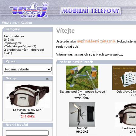
W&J s.r.o.
»
Katalog
Kategorie
Vítejte
Akční nabídka
Jiné
(8)
nepřihlášený zákazník.
Jste zde jako
Pokud jste ji
Připravujeme
Včelařské potřeby->
(3)
registrovat
zde
.
Ω prodej ukončen - doprodej-
>
(41)
Vítáme vás na našich stránkách www.waj.cz.
Výrobci
Naše nejnovější zboží:
Náš tip
Stojany pod úly – pouze kovové
Odpařovač ky
nohy
99
2299,00Kč
Ledvinka Husky MIKI
299,00Kč
247,00Kč
Rychlé hledání
Nůž O2
Ledvinka
99,00Kč
247