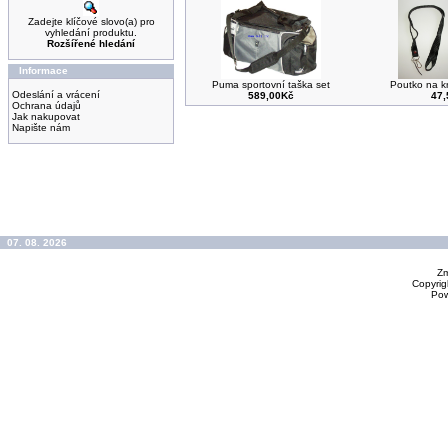
Zadejte klíčové slovo(a) pro
vyhledání produktu.
Rozšířené hledání
Informace
Puma sportovní taška set
Poutko na kr
Odeslání a vrácení
589,00Kč
47
Ochrana údajů
Jak nakupovat
Napište nám
07. 08. 2026
Zm
Copyrig
Po