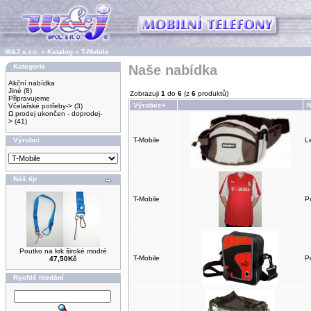
W&J s.r.o.
»
Katalog
»
T-Mobile
Kategorie
Naše nabídka
Akční nabídka
Jiné
(8)
Zobrazuji
1
do
6
(z
6
produktů)
Připravujeme
Výrobce+
N
Včelařské potřeby->
(3)
Ω prodej ukončen - doprodej-
>
(41)
Výrobci
T-Mobile
L
Náš tip
T-Mobile
P
Poutko na krk široké modré
T-Mobile
P
47,50Kč
Rychlé hledání