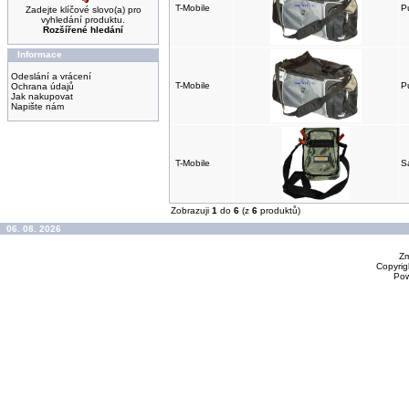
T-Mobile
P
Zadejte klíčové slovo(a) pro
vyhledání produktu.
Rozšířené hledání
Informace
Odeslání a vrácení
T-Mobile
P
Ochrana údajů
Jak nakupovat
Napište nám
T-Mobile
S
Zobrazuji
1
do
6
(z
6
produktů)
06. 08. 2026
Zm
Copyrig
Po